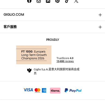
GIGLIO.COM
客戶服務
About
联系我们
AI Disclaimer
PROUDLY
常见问题
订单
实体精品店
支付
配送政策
Community Store
退货与退款
Giglio S.p.A.是意大利国家时装商会成
销售条款与条件
员
For a safe shopping experience
加盟计划
Security Communication
Investors
Beauty Seekers VIP Club