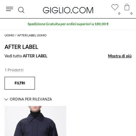
0
0
Cerca
Spedizione Gratuita per ordini superiori a 180,00 €
UOMO
AFTER LABEL UOMO
AFTER LABEL
Vedi tutto
AFTER LABEL
Mostra di più
Mostra di più
1 Prodotti