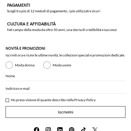
PAGAMENTI
Scegli tra più di 12 metodi di pagamento, i più utilizzati e sicuri
CULTURA E AFFIDABILITÀ
Nel campo della moda da oltre 50 anni, una storia di credibilità e successi
NOVITÀ E PROMOZIONI
Iscriviti ora e ricevi le ultime novità, le collezioni speciali e promozioni dedicate.
Moda donna
Moda uomo
Nome
Indirizzo e-mail
Ho preso visione di quanto descritto nella
Privacy Policy
Iscrivimi