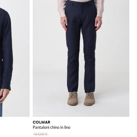
 nostro store online​
COLMAR
Pantaloni chino in lino
165,00 €