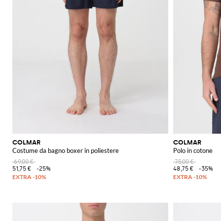
COLMAR
COLMAR
Costume da bagno boxer in poliestere
Polo in cotone
69,00 €
75,00 €
51,75 €
-25%
48,75 €
-35%