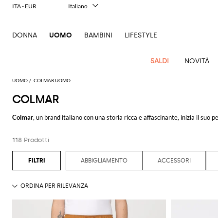
ITA - EUR
Italiano
English
Français
DONNA
UOMO
BAMBINI
LIFESTYLE
Deutsch
Español
中文
SALDI
NOVITÀ
日本語
한국어
UOMO
COLMAR UOMO
Русский
COLMAR
Nuovi
Tutto
Tutte
Tutte
Tutti gli
Vedi
Vedi
Vedi
Vedi
Vedi
Vedi
Vedi
Vedi
Vedi
Vedi
Vedi
Tutto
Arrivi
l'abbigliamento
le
le
accessori
Tutto
Colmar
, un brand italiano con una storia ricca e affascinante, inizia il suo
Vedi
tutti
tutti
tutti
tutti
tutti
tutti
tutti
tutti
tutti
tutti
Outlet
borse
scarpe
lana, Colmar si evolve rapidamente, entrando nel mondo dell'abbigliament
Tailoring
Abiti
Beautycase
Adidas
Jeans
Occhiali
New
tutti
Alexander
Acne
Balmain
Acne
Bottega
Emporio
Alexander
Adidas
Bottega
Carhartt
Abbigliamento
Ferragamo
MM6
Contemporaneo
Borsa
Espadrillas
da sole
Balance
Blazer
Calze
Dsquared2
Maglieria
118 Prodotti
Con un occhio attento allo sport, in particolare allo sci, Colmar collabora c
Adidas
McQueen
Studios
Studios
Veneta
Armani
McQueen
Veneta
WIP
Jw
Maison
Burberry
Autry
Accessori
Gucci
Heritage
Borse a
Mocassini
Orologi
Tod's
qualificati. Questa evoluzione porta il brand a diventare fornitore ufficiale 
Camicie
Cappelli
Etro
Pantaloncini
Anderson
Margiela
Alexander
Balmain
Adidas
Barbour
Burberry
Jacquemus
Bottega
Burberry
Emporio
moderno
tracolla
Dolce &
Birkenstock
Borse
Loewe
Sandali
e
Papillon
Versace
nel mondo dello sport invernale.
ABBIGLIAMENTO
ACCESSORI
Cappotti
Fay
Pantaloni
McQueen
Veneta
Armani
Loewe
Marni
Bottega
Barbour
Gabbana
Carhartt
Etro
JW
Fendi
Sneakers
Borse
berretti
Jeans
CamperLab
Scarpe
Maison
Mules
Portachiavi
Costumi
Emporio
Polo
La linea
Colmar donna
si rivolge a chi è alla ricerca di un abbigliamento che
Brunello
Veneta
WIP
Anderson
Dolce &
D1
Maison
New
performanti
da
Couture
C.P.
Etro
Fendi
Ferragamo
Margiela
Cinture
Golden
da
Scarpe
Armani
Portafogli
il loro design sofisticato e la loro funzionalità, sono perfetti per affrontare 
Cucinelli
Gabbana
Milano
Margiela
Balance
lavoro
T-shirt
Brunello
Company
Diesel
Marni
Capispalla
Fendi
Gucci
Goose
Gucci
Saint
bagno
stringate
Foulard
e porta
e
Diesel
Cucinelli
Ferragamo
Golden
New
Nike
d'autore
Marsupi
Anche per gli uomini, Colmar offre soluzioni altrettanto valide: il
piumino 
Carhartt
Dsquared2
Rains
Laurent
carte
Gucci
Jil
Hogan
Saint
Felpe
Sneakers
Gioielli
canotte
Goose
Balance
Dolce &
Burberry
WIP
Gucci
Off-
Camicie
Valigie
Emporio
Sander
The
Laurent
Thom
Sciarpe
Non da meno, il giubbotto Colmar donna combina la tradizione del brand con
Saint
Marni
Giacche
Stivaletti
Trench e
Gabbana
Jacquemus
Nike
White
distintive
e