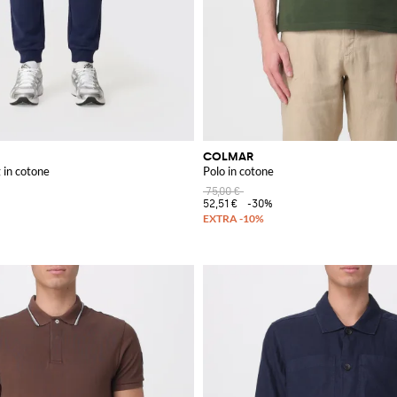
COLMAR
 in cotone
Polo in cotone
75,00 €
52,51 €
-30%