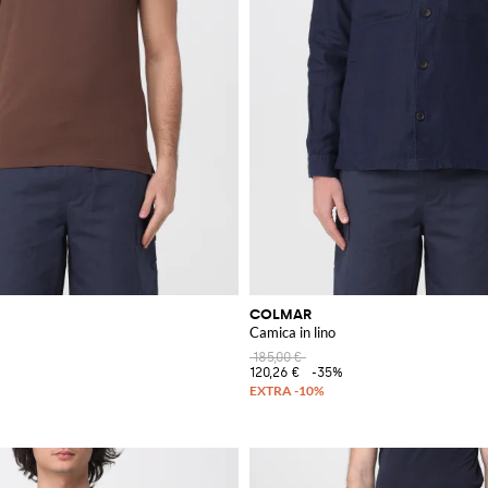
COLMAR
Camica in lino
185,00 €
120,26 €
-35%