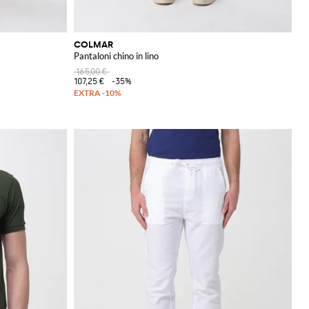
COLMAR
Pantaloni chino in lino
165,00 €
107,25 €
-35%