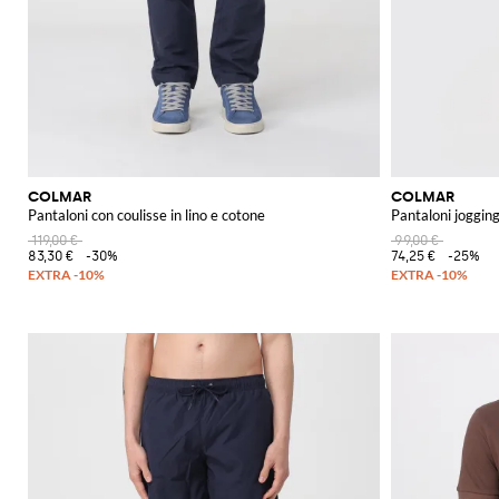
COLMAR
COLMAR
Pantaloni con coulisse in lino e cotone
Pantaloni jogging
119,00 €
99,00 €
83,30 €
-30%
74,25 €
-25%