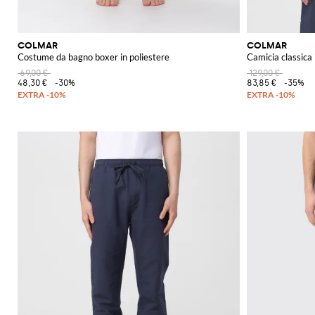
COLMAR
COLMAR
Costume da bagno boxer in poliestere
Camicia classica i
69,00 €
129,00 €
48,30 €
-30%
83,85 €
-35%