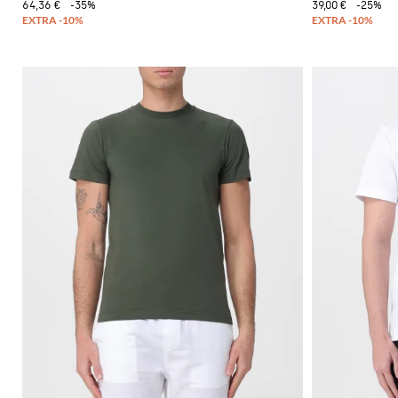
64,36 €
-35%
39,00 €
-25%