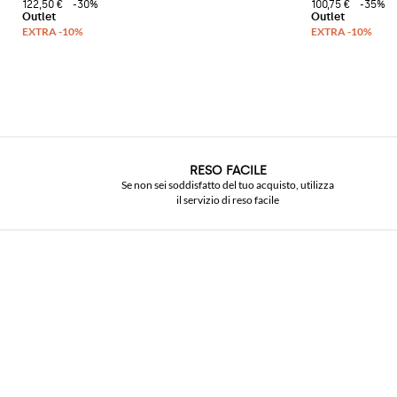
122,50 €
-30%
100,75 €
-35%
RESO FACILE
Se non sei soddisfatto del tuo acquisto, utilizza
il servizio di reso facile