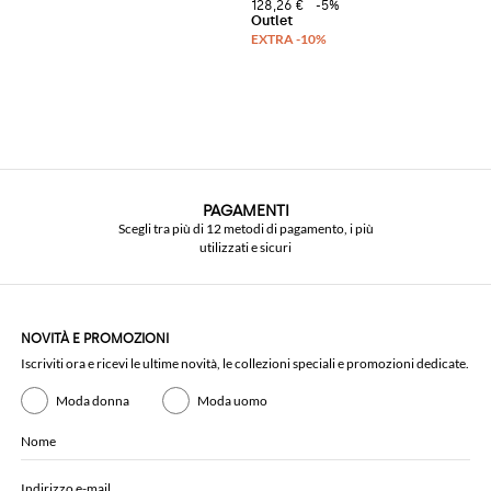
128,26 €
-5%
PAGAMENTI
Scegli tra più di 12 metodi di pagamento, i più
utilizzati e sicuri
NOVITÀ E PROMOZIONI
Iscriviti ora e ricevi le ultime novità, le collezioni speciali e promozioni dedicate.
Moda donna
Moda uomo
Nome
Indirizzo e-mail