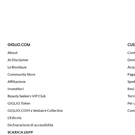
GIGLIO.COM
CUS
About
Cont
AI Disclaimer
Doma
Le Boutique
Acqu
Community Store
Paga
Affiliazione
Sped
Investitori
Resi
Beauty Seekers VIP Club
Term
GIGLIO Token
Per 
GIGLIO.COM x Vestiaire Collective
Comu
L'Edicola
Dichiarazione di accessibilità
SCARICA L'APP