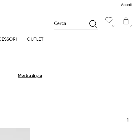
Accedi
Cerca
0
0
CESSORI
OUTLET
Mostra di più
Mostra di più
1