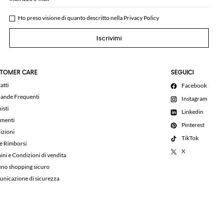
Ho preso visione di quanto descritto nella
Privacy Policy
Iscrivimi
TOMER CARE
SEGUICI
atti
Facebook
nde Frequenti
Instagram
isti
Linkedin
menti
Pinterest
izioni
TikTok
 e Rimborsi
X
ini e Condizioni di vendita
uno shopping sicuro
nicazione di sicurezza