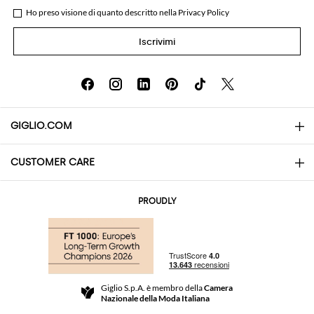
Ho preso visione di quanto descritto nella
Privacy Policy
Iscrivimi
GIGLIO.COM
CUSTOMER CARE
About
Contatti
AI Disclaimer
PROUDLY
Domande Frequenti
Acquisti
Le Boutique
Pagamenti
Spedizioni
Community Store
Resi e Rimborsi
Giglio S.p.A. è membro della
Camera
Termini e Condizioni di vendita
Nazionale della Moda Italiana
Per uno shopping sicuro
Affiliazione