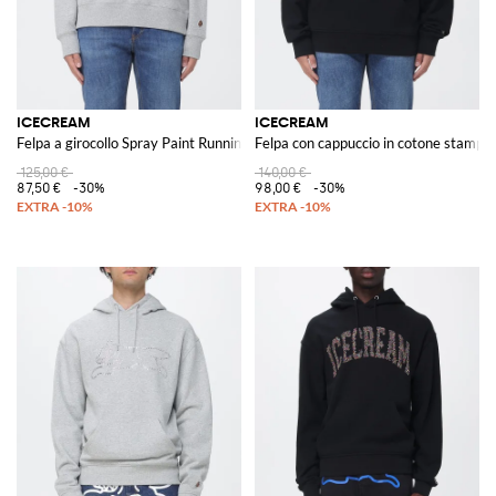
ICECREAM
ICECREAM
Felpa a girocollo Spray Paint Running Dog con logo
Felpa con cappuccio in cotone stampa
125,00 €
140,00 €
87,50 €
-30%
98,00 €
-30%