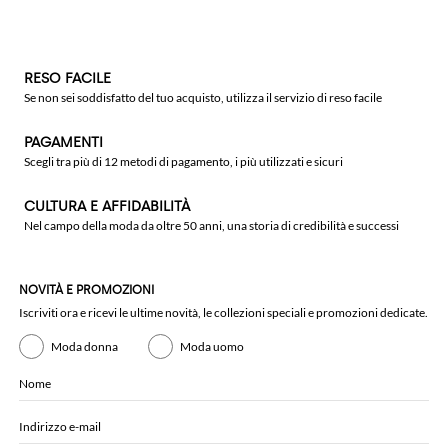
RESO FACILE
Se non sei soddisfatto del tuo acquisto, utilizza il servizio di reso facile
PAGAMENTI
Scegli tra più di 12 metodi di pagamento, i più utilizzati e sicuri
CULTURA E AFFIDABILITÀ
Nel campo della moda da oltre 50 anni, una storia di credibilità e successi
NOVITÀ E PROMOZIONI
Iscriviti ora e ricevi le ultime novità, le collezioni speciali e promozioni dedicate.
Moda donna
Moda uomo
Nome
Indirizzo e-mail