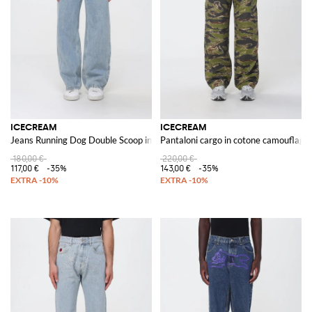
ICECREAM
ICECREAM
Jeans Running Dog Double Scoop in denim con logo
Pantaloni cargo in cotone camouflage
180,00 €
220,00 €
117,00 €
-35%
143,00 €
-35%