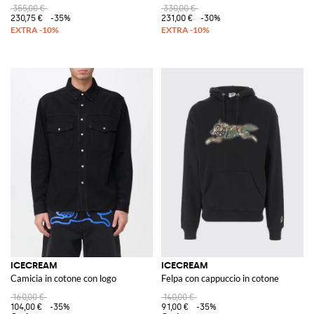
355,00 €
330,00 €
230,75 €
-35%
231,00 €
-30%
ICECREAM
ICECREAM
Camicia in cotone con logo
Felpa con cappuccio in cotone
160,00 €
140,00 €
104,00 €
-35%
91,00 €
-35%