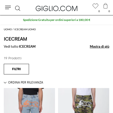
0
0
Cerca
Spedizione Gratuita per ordini superiori a 180,00 €
UOMO
ICECREAM UOMO
ICECREAM
Vedi tutto
ICECREAM
Mostra di più
Mostra di più
19 Prodotti