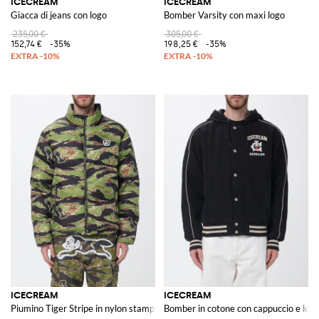
ICECREAM
ICECREAM
Giacca di jeans con logo
Bomber Varsity con maxi logo
235,00 €
305,00 €
152,74 €
-35%
198,25 €
-35%
ICECREAM
ICECREAM
Piumino Tiger Stripe in nylon stampato
Bomber in cotone con cappuccio e log