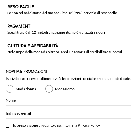
RESO FACILE
Se non sei soddisfatto del tuo acquisto, utilizza il servizio di reso facile
PAGAMENTI
Scegli tra più di 12 metodi di pagamento, i più utilizzati e sicuri
CULTURA E AFFIDABILITÀ
Nel campo della moda da oltre 50 anni, una storia di credibilità e successi
NOVITÀ E PROMOZIONI
Iscriviti ora e ricevi le ultime novità, le collezioni speciali e promozioni dedicate.
Moda donna
Moda uomo
Nome
Indirizzo e-mail
Ho preso visione di quanto descritto nella
Privacy Policy