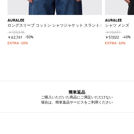
の
必
須
ア
AURALEE
AURALEE
イ
ロングスリーブ コットン シャツジャケット スラントポケット付き
シャツ メンズ
テ
￥125,518
￥95,037
ム
-50%
-40%
￥62,761
￥57,022
簡単返品
ご購入いただいた商品にご満足いただけない
場合は、簡単返品サービスをご利用ください