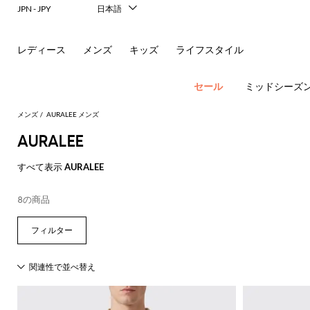
JPN - JPY
日本語
Italiano
English
レディース
メンズ
キッズ
ライフスタイル
Français
Deutsch
Español
セール
ミッドシーズ
中文
한국어
メンズ
AURALEE メンズ
Русский
AURALEE
すべて表示
AURALEE
ア
8の商品
す
す
す
す
す
す
べ
べ
べ
べ
べ
ポ
ロ
サ
ウ
べ
て
て
て
て
て
す
す
す
す
す
て
の
の
の
の
表
New In
べ
べ
べ
べ
べ
ロ
ー
ン
ト
の
衣
バ
靴
付
示
Men's
て
て
て
て
て
ア
類
ッ
属
エ
Dsquared2
New
Fashion
す
表
表
表
表
表
ウ
グ
品
新
シ
バ
フ
グ
レ
Balance
ブ
ス
ス
す
す
す
す
す
Etro
べ
現
示
示
示
示
示
ト
レ
シ
パ
コ
ー
ジ
Versace
べ
べ
べ
べ
べ
て
代
Fay
レ