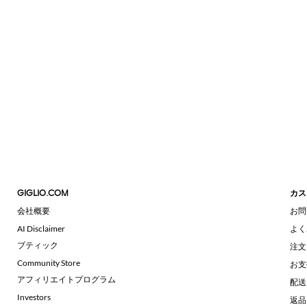
GIGLIO.COM
カス
会社概要
お問
AI Disclaimer
よく
ブティック
注文
Community Store
お支
アフィリエイトプログラム
配送
Investors
返品