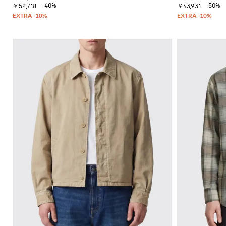
ュ
シ
ズ
-40%
-50%
ベ
￥52,718
￥43,931
ッ
トレ
ー
グ
ル
ス
ク
ンチ
ズ
ネ
バ
ウ
ス
コー
チ
ス
ッ
ェ
カ
ト・
ャ
ニ
グ
ッ
ー
レイ
ー
ー
ト
フ
ンコ
バ
ア
カ
シ
ート
ッ
ウ
ー
ャ
ク
タ
ツ
ブ
パ
ー
ー
ッ
ウ
ツ
ク
ェ
ア
バ
ッ
こ
グ
だ
わ
り
シ
ャ
ツ
ニ
ッ
ト