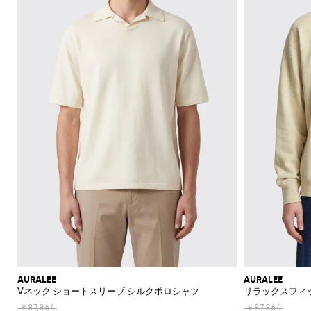
機
ャ
ッ
ァ
ラ
ッ
Acne
Acne
Emporio
Adidas
Carhartt
Marni
ザ
ョ
ド
ス
ツ
ュ
Jeans
て
て
て
て
て
表
Brunello
的
ッ
Studios
Studios
Armani
WIP
Emporio
Couture
ー
ル
リ
メ
エ
Asics
New
表
表
表
表
表
示
セ
な
ト
Armani
能
ツ
グ
ー
ス
ト
Adidas
Barbour
ダ
Jacquemus
ー
ケ
Emporio
Balance
リ
Cucinelli
示
示
示
示
示
シ
Autry
ー
仕
エ
Adidas
Jw
Armani
ー
ユ
ー
ー
Barbour
Carhartt
JW
Off-
SHOP
SHOP
SHOP
SHOP
SHOP
SHOP
SHOP
ャ
タ
立
リ
Anderson
Alexander
Balmain
Bottega
Alexander
Birkenstock
Balenciaga
Ferragamo
Alexander
バ
ス
WIP
Anderson
Golden
White
NOW
NOW
NOW
NOW
NOW
NOW
NOW
ツ
ロ
ー
ソ
て
McQueen
Belstaff
Veneta
McQueen
ア
McQueen
Loewe
Burberry
Golden
Bottega
Gucci
ッ
Goose
ー
ベ
ッ
Diesel
Marni
Our
コ
コ
Balmain
C.P.
Burberry
Bottega
Goose
Veneta
モ
ア
グ
Brunello
Maison
Etro
Loewe
Jacquemus
Legacy
フ
ル
ク
Company
Dsquared2
Rains
Veneta
ー
ー
ダ
パ
Cucinelli
Margiela
Bottega
Etro
Hogan
Burberry
ブ
ァ
ト
ス
Fendi
Maison
New
Polo
ト
ト
ン
Veneta
Carhartt
Emporio
The
Dolce &
レ
Diesel
New
Fendi
Marni
Fendi
Margiela
リ
ー
Era
Ralph
Saint
帽
キ
ヘ
WIP
Armani
North
Gabbana
ル
ス
パ
Balance
Brunello
ー
Lauren
Dolce &
Laurent
Jil
New
Gucci
Saint
Face
サ
子
Off-
ー
リ
Cucinelli
Diesel
イ
JW
Ferragamo
ン
バ
フ
Gabbana
Nike
Sander
Balance
Laurent
White
Stone
ン
ホ
テ
Thom
Ferragamo
Anderson
ム
サ
ツ
ッ
Burberry
Hugo
ケ
Gucci
Island
Ferragamo
Salomon
Browne
Saint
ダ
Nike
Thom
ル
ー
Palm
ウ
ン
Saint
Mm6
グ
ー
ポ
Dolce &
Jacquemus
Laurent
Maison
Browne
ル
ダ
Angels
Tommy
ジ
Gucci
Valentino
Salomon
Laurent
ェ
グ
Maison
ス
ロ
Gabbana
Margiela
シ
Hilfiger
ー
JW
Valentino
Valentino
Margiela
The
ア
ミ
ラ
ハ
Versace
Tom
シ
ュ
ウ
Etro
Anderson
Garavani
Saint
North
Nike
ュ
ス
ボ
Ford
Versace
イ
Our
ジ
ャ
Zegna
Laurent
ー
エ
Face
Fendi
MM6
Gucci
ー
ウ
テ
Legacy
Valentino
Zegna
ャ
財
ツ
ズ
ス
Dolce &
Maison
Tod's
ル
Versace
タ
ク
Garavani
ケ
Polo
布
Gabbana
ト
Margiela
Tシ
Jeans
ア
イ
ス
Valentino
Ralph
ッ
ブ
Versace
ポ
ス
ャ
Couture
Gucci
ク
Garavani
ニ
Lauren
ト
ロ
ウ
ー
カ
ツ・
セ
ー
ー
ォ
Stone
チ
ジ
ー
タン
サ
AURALEE
AURALEE
カ
Island
グ
ッ
ー
フ
クト
Vネック ショートスリーブ シルクポロシャツ
リラックスフィ
リ
ト
ー
シ
チ
ン
ップ
ー
ラ
ネ
￥87,864
￥87,864