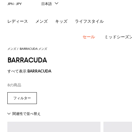
JPN - JPY
日本語
Italiano
English
レディース
メンズ
キッズ
ライフスタイル
Français
Deutsch
Español
セール
ミッドシーズ
中文
한국어
メンズ
BARRACUDA メンズ
Русский
BARRACUDA
すべて表示
BARRACUDA
ア
8の商品
す
す
す
す
す
す
べ
べ
べ
べ
べ
ポ
ロ
サ
ウ
べ
て
て
て
て
て
す
す
す
す
す
て
の
の
の
の
表
New In
べ
べ
べ
べ
べ
ロ
ー
ン
ト
の
衣
バ
靴
付
示
Men's
て
て
て
て
て
ア
類
ッ
属
エ
Dsquared2
New
Fashion
す
表
表
表
表
表
ウ
グ
品
新
シ
バ
フ
グ
レ
Balance
ブ
ス
ス
す
す
す
す
す
Etro
べ
現
示
示
示
示
示
ト
レ
シ
パ
コ
ー
ジ
Versace
べ
べ
べ
べ
べ
て
代
Fay
レ