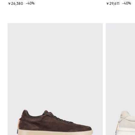
ュ
シ
ズ
-40%
-40%
ベ
￥26,380
￥29,611
ッ
トレ
ー
グ
ル
ス
ク
ンチ
ズ
ネ
バ
ウ
ス
コー
チ
ス
ッ
ェ
カ
ト・
ャ
ニ
グ
ッ
ー
レイ
ー
ー
ト
フ
ンコ
バ
ア
カ
シ
ート
ッ
ウ
ー
ャ
ク
タ
ツ
ブ
パ
ー
ー
ッ
ウ
ツ
ク
ェ
ア
バ
ッ
こ
グ
だ
わ
り
シ
ャ
ツ
ニ
ッ
ト