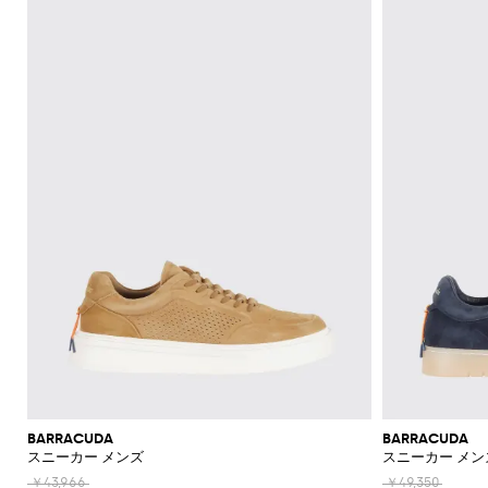
機
ャ
ッ
ァ
ラ
ッ
Acne
Acne
Emporio
Adidas
Carhartt
Marni
ザ
ョ
ド
ス
ツ
ュ
Jeans
て
て
て
て
て
表
Brunello
的
ッ
Studios
Studios
Armani
WIP
Emporio
Couture
ー
ル
リ
メ
エ
Asics
New
表
表
表
表
表
示
セ
な
ト
Armani
能
ツ
グ
ー
ス
ト
Adidas
Barbour
ダ
Jacquemus
ー
ケ
Emporio
Balance
リ
Cucinelli
示
示
示
示
示
シ
Autry
ー
仕
エ
Adidas
Jw
Armani
ー
ユ
ー
ー
Barbour
Carhartt
JW
Off-
SHOP
SHOP
SHOP
SHOP
SHOP
SHOP
SHOP
ャ
タ
立
リ
Anderson
Alexander
Balmain
Bottega
Alexander
Birkenstock
Balenciaga
Ferragamo
Alexander
バ
ス
WIP
Anderson
Golden
White
NOW
NOW
NOW
NOW
NOW
NOW
NOW
ツ
ロ
ー
ソ
て
McQueen
Belstaff
Veneta
McQueen
ア
McQueen
Loewe
Burberry
Golden
Bottega
Gucci
ッ
Goose
ー
ベ
ッ
Diesel
Marni
Our
コ
コ
Balmain
C.P.
Burberry
Bottega
Goose
Veneta
モ
ア
グ
Brunello
Maison
Etro
Loewe
Jacquemus
Legacy
フ
ル
ク
Company
Dsquared2
Rains
Veneta
ー
ー
ダ
パ
Cucinelli
Margiela
Bottega
Etro
Hogan
Burberry
ブ
ァ
ト
ス
Fendi
Maison
New
Polo
ト
ト
ン
Veneta
Carhartt
Emporio
The
Dolce &
レ
Diesel
New
Fendi
Marni
Fendi
Margiela
リ
ー
Era
Ralph
Saint
帽
キ
ヘ
WIP
Armani
North
Gabbana
ル
ス
パ
Balance
Brunello
ー
Lauren
Dolce &
Laurent
Jil
New
Gucci
Saint
Face
サ
子
Off-
ー
リ
Cucinelli
Diesel
イ
JW
Ferragamo
ン
バ
フ
Gabbana
Nike
Sander
Balance
Laurent
White
Stone
ン
ホ
テ
Thom
Ferragamo
Anderson
ム
サ
ツ
ッ
Burberry
Hugo
ケ
Gucci
Island
Ferragamo
Salomon
Browne
Saint
ダ
Nike
Thom
ル
ー
Palm
ウ
ン
Saint
Mm6
グ
ー
ポ
Dolce &
Jacquemus
Laurent
Maison
Browne
ル
ダ
Angels
Tommy
ジ
Gucci
Valentino
Salomon
Laurent
ェ
グ
Maison
ス
ロ
Gabbana
Margiela
シ
Hilfiger
ー
JW
Valentino
Valentino
Margiela
The
ア
ミ
ラ
ハ
Versace
Tom
シ
ュ
ウ
Etro
Anderson
Garavani
Saint
North
Nike
ュ
ス
ボ
Ford
Versace
イ
Our
ジ
ャ
Zegna
Laurent
ー
エ
Face
Fendi
MM6
Gucci
ー
ウ
テ
Legacy
Valentino
Zegna
ャ
財
ツ
ズ
ス
Dolce &
Maison
Tod's
ル
Versace
タ
ク
Garavani
ケ
Polo
布
Gabbana
ト
Margiela
Tシ
Jeans
ア
イ
ス
Valentino
Ralph
ッ
ブ
Versace
ポ
ス
ャ
Couture
Gucci
ク
Garavani
ニ
Lauren
ト
ロ
ウ
ー
カ
ツ・
セ
ー
ー
ォ
Stone
チ
ジ
ー
タン
サ
BARRACUDA
BARRACUDA
カ
Island
グ
ッ
ー
フ
クト
スニーカー メンズ
スニーカー メン
リ
ト
ー
シ
チ
ン
ップ
ー
ラ
ネ
￥43,966
￥49,350