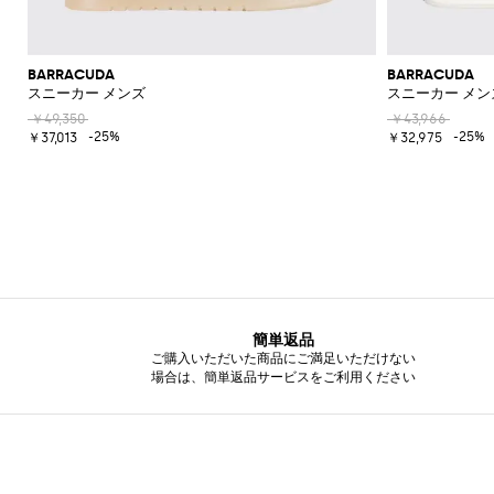
の
必
須
ア
BARRACUDA
BARRACUDA
イ
スニーカー メンズ
スニーカー メン
テ
￥49,350
￥43,966
ム
-25%
-25%
￥37,013
￥32,975
簡単返品
ご購入いただいた商品にご満足いただけない
場合は、簡単返品サービスをご利用ください