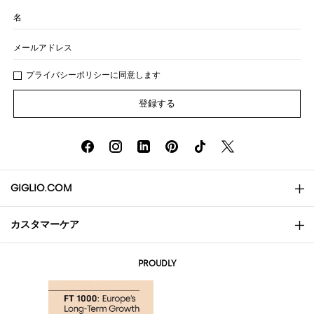
名
メールアドレス
プライバシー
ポリシ
ーに同意します
登録する
GIGLIO.COM
カスタマーケア
会社概要
お問い合わせ先
AI Disclaimer
PROUDLY
よくあるご質問
注文
ブティック
お支払い