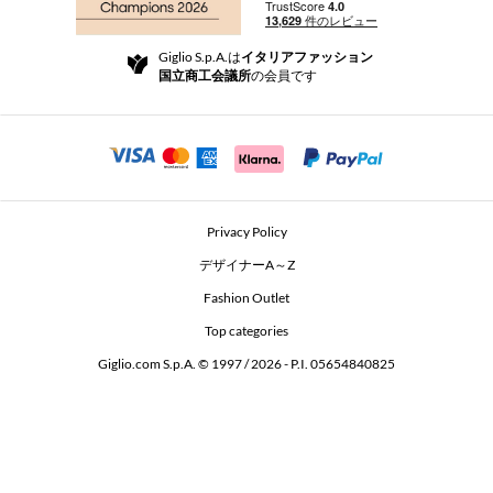
配送
Community Store
返品と返金
Giglio S.p.A.は
イタリアファッション
ご利用規約
国立商工会議所
の会員です
For a safe shopping experience
アフィリエイトプログラム
Security Communication
Investors
Beauty Seekers VIP Club
Privacy Policy
GIGLIO Token
デザイナーA～Z
Fashion Outlet
GIGLIO.COM x Vestiaire Collective
Top categories
Giglio.com S.p.A. © 1997 / 2026 - P.I. 05654840825
L'Edicola
Accessibility Statement
アプリをダウンロード