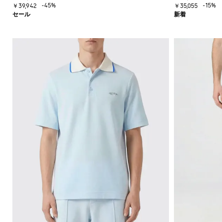
ュ
シ
ズ
-45%
-15%
ベ
￥39,942
￥35,055
ッ
トレ
ー
グ
ル
ス
ク
ンチ
ズ
ネ
バ
ウ
ス
コー
チ
ス
ッ
ェ
カ
ト・
ャ
ニ
グ
ッ
ー
レイ
ー
ー
ト
フ
ンコ
バ
ア
カ
シ
ート
ッ
ウ
ー
ャ
ク
タ
ツ
ブ
パ
ー
ー
ッ
ウ
ツ
ク
ェ
ア
バ
ッ
こ
グ
だ
わ
り
シ
ャ
ツ
ニ
ッ
ト