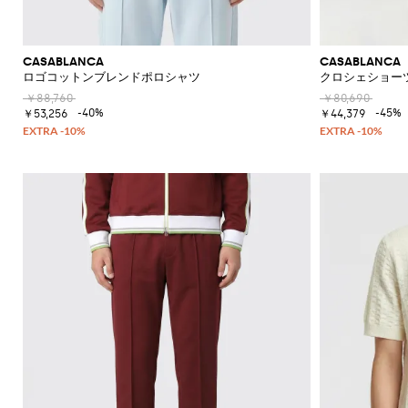
の
必
須
ア
CASABLANCA
CASABLANCA
イ
ロゴコットンブレンドポロシャツ
クロシェショー
テ
￥88,760
￥80,690
ム
-40%
-45%
￥53,256
￥44,379