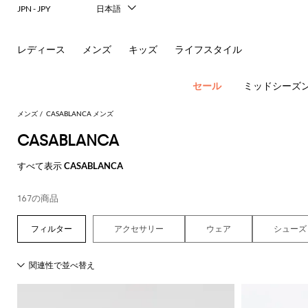
JPN - JPY
日本語
Italiano
English
レディース
メンズ
キッズ
ライフスタイル
Français
Deutsch
Español
セール
ミッドシーズ
中文
한국어
メンズ
CASABLANCA メンズ
Русский
CASABLANCA
すべて表示
CASABLANCA
ア
167の商品
す
す
す
す
す
す
べ
べ
べ
べ
べ
ポ
ロ
サ
ウ
べ
て
て
て
て
て
アクセサリー
ウェア
シューズ
す
す
す
す
す
て
の
の
の
の
表
New In
べ
べ
べ
べ
べ
ロ
ー
ン
ト
の
衣
バ
靴
付
示
Men's
て
て
て
て
て
ア
類
ッ
属
エ
Dsquared2
New
Fashion
す
表
表
表
表
表
ウ
グ
品
新
シ
バ
フ
グ
レ
Balance
ブ
ス
ス
す
す
す
す
す
Etro
べ
現
示
示
示
示
示
ト
レ
シ
パ
コ
ー
ジ
Versace
べ
べ
べ
べ
べ
て
代
Fay
レ