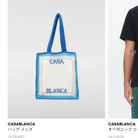
機
ャ
ッ
ァ
ラ
ッ
Acne
Acne
Emporio
Adidas
Carhartt
Marni
ザ
ョ
ド
ス
ツ
ュ
Jeans
て
て
て
て
て
表
Brunello
的
ッ
Studios
Studios
Armani
WIP
Emporio
Couture
ー
ル
リ
メ
エ
Asics
New
表
表
表
表
表
示
セ
な
ト
Armani
能
ツ
グ
ー
ス
ト
Adidas
Barbour
ダ
Jacquemus
ー
ケ
Emporio
Balance
リ
Cucinelli
示
示
示
示
示
シ
Autry
ー
仕
エ
Adidas
Jw
Armani
ー
ユ
ー
ー
Barbour
Carhartt
JW
Off-
SHOP
SHOP
SHOP
SHOP
SHOP
SHOP
SHOP
ャ
タ
立
リ
Anderson
Alexander
Balmain
Bottega
Alexander
Birkenstock
Balenciaga
Ferragamo
Alexander
バ
ス
WIP
Anderson
Golden
White
NOW
NOW
NOW
NOW
NOW
NOW
NOW
ツ
ロ
ー
ソ
て
McQueen
Belstaff
Veneta
McQueen
ア
McQueen
Loewe
Burberry
Golden
Bottega
Gucci
ッ
Goose
ー
ベ
ッ
Diesel
Marni
Our
コ
コ
Balmain
C.P.
Burberry
Bottega
Goose
Veneta
モ
ア
グ
Brunello
Maison
Etro
Loewe
Jacquemus
Legacy
フ
ル
ク
Company
Dsquared2
Rains
Veneta
ー
ー
ダ
パ
Cucinelli
Margiela
Bottega
Etro
Hogan
Burberry
ブ
ァ
ト
ス
Fendi
Maison
New
Polo
ト
ト
ン
Veneta
Carhartt
Emporio
The
Dolce &
レ
Diesel
New
Fendi
Marni
Fendi
Margiela
リ
ー
Era
Ralph
Saint
帽
キ
ヘ
WIP
Armani
North
Gabbana
ル
ス
パ
Balance
Brunello
ー
Lauren
Dolce &
Laurent
Jil
New
Gucci
Saint
Face
サ
子
Off-
ー
リ
Cucinelli
Diesel
イ
JW
Ferragamo
ン
バ
フ
Gabbana
Nike
Sander
Balance
Laurent
White
Stone
ン
ホ
テ
Thom
Ferragamo
Anderson
ム
サ
ツ
ッ
Burberry
Hugo
ケ
Gucci
Island
Ferragamo
Salomon
Browne
Saint
ダ
Nike
Thom
ル
ー
Palm
ウ
ン
Saint
Mm6
グ
ー
ポ
Dolce &
Jacquemus
Laurent
Maison
Browne
ル
ダ
Angels
Tommy
ジ
Gucci
Valentino
Salomon
Laurent
ェ
グ
Maison
ス
ロ
Gabbana
Margiela
シ
Hilfiger
ー
JW
Valentino
Valentino
Margiela
The
ア
ミ
ラ
ハ
Versace
Tom
シ
ュ
ウ
Etro
Anderson
Garavani
Saint
North
Nike
ュ
ス
ボ
Ford
Versace
イ
Our
ジ
ャ
Zegna
Laurent
ー
エ
Face
Fendi
MM6
Gucci
ー
ウ
テ
Legacy
Valentino
Zegna
ャ
財
ツ
ズ
ス
Dolce &
Maison
Tod's
ル
Versace
タ
ク
Garavani
ケ
Polo
布
Gabbana
ト
Margiela
Tシ
Jeans
ア
イ
ス
Valentino
Ralph
ッ
ブ
Versace
ポ
ス
ャ
Couture
Gucci
ク
Garavani
ニ
Lauren
ト
ロ
ウ
ー
カ
ツ・
セ
ー
ー
ォ
Stone
チ
ジ
ー
タン
サ
CASABLANCA
CASABLANCA
カ
Island
グ
ッ
ー
フ
クト
バッグ メンズ
オーガニックコッ
リ
ト
ー
シ
チ
ン
ップ
ー
ラ
ネ
￥72,621
￥41,240