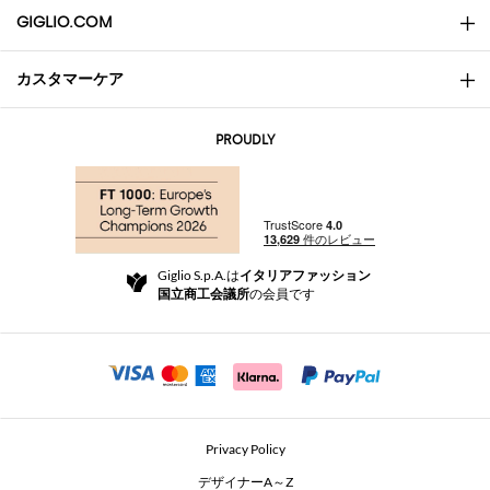
GIGLIO.COM
カスタマーケア
会社概要
お問い合わせ先
AI Disclaimer
PROUDLY
よくあるご質問
注文
ブティック
お支払い
配送
Community Store
返品と返金
Giglio S.p.A.は
イタリアファッション
ご利用規約
国立商工会議所
の会員です
For a safe shopping experience
アフィリエイトプログラム
Security Communication
Investors
Beauty Seekers VIP Club
Privacy Policy
GIGLIO Token
デザイナーA～Z