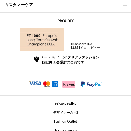
カスタマーケア
会社概要
お問い合わせ先
AI Disclaimer
PROUDLY
よくあるご質問
注文
ブティック
お支払い
配送
Community Store
返品と返金
Giglio S.p.A.は
イタリアファッション
ご利用規約
国立商工会議所
の会員です
For a safe shopping experience
アフィリエイトプログラム
Security Communication
Investors
Beauty Seekers VIP Club
Privacy Policy
GIGLIO Token
デザイナーA～Z
Fashion Outlet
GIGLIO.COM x Vestiaire Collective
Top categories