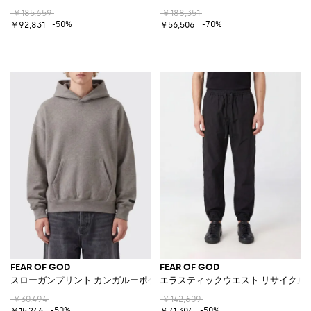
￥185,659
￥188,351
-50%
-70%
￥92,831
￥56,506
FEAR OF GOD
FEAR OF GOD
スローガンプリント カンガルーポケット コットンブレンドフーディ
エラスティックウエスト リサイクル
￥30,494
￥142,609
-50%
-50%
￥15,246
￥71,304