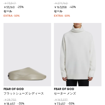
￥73,547
￥271,762
-25%
-40%
￥55,160
￥163,058
FEAR OF GOD
FEAR OF GOD
フラットシューズ レディース
セーター メンズ
￥28,702
￥163,237
-35%
-55%
￥18,657
￥73,457