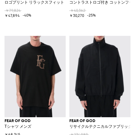
ロゴプリント リラックスフィット コットンフーディ
コントラストロゴ付き コットンフー
￥79,824
￥40,362
-40%
-25%
￥47,894
￥30,270
FEAR OF GOD
FEAR OF GOD
Tシャツ メンズ
リサイクルテクニカルファブリック
￥68,345
￥234,989