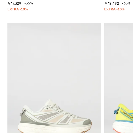
ュ
シ
ズ
-35%
-35%
ベ
￥17,329
￥18,492
ッ
トレ
ー
グ
ル
ス
ク
ンチ
ズ
ネ
バ
ウ
ス
コー
チ
ス
ッ
ェ
カ
ト・
ャ
ニ
グ
ッ
ー
レイ
ー
ー
ト
フ
ンコ
バ
ア
カ
シ
ート
ッ
ウ
ー
ャ
ク
タ
ツ
ブ
パ
ー
ー
ッ
ウ
ツ
ク
ェ
ア
バ
ッ
こ
グ
だ
わ
り
シ
ャ
ツ
ニ
ッ
ト