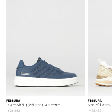
機
ャ
ッ
ァ
ラ
ッ
Acne
Acne
Emporio
Adidas
Carhartt
Marni
ザ
ョ
ド
ス
ツ
ュ
Jeans
て
て
て
て
て
表
Brunello
的
ッ
Studios
Studios
Armani
WIP
Emporio
Couture
ー
ル
リ
メ
エ
Asics
New
表
表
表
表
表
示
セ
な
ト
Armani
能
ツ
グ
ー
ス
ト
Adidas
Barbour
ダ
Jacquemus
ー
ケ
Emporio
Balance
リ
Cucinelli
示
示
示
示
示
シ
Autry
ー
仕
エ
Adidas
Jw
Armani
ー
ユ
ー
ー
Barbour
Carhartt
JW
Off-
SHOP
SHOP
SHOP
SHOP
SHOP
SHOP
SHOP
ャ
タ
立
リ
Anderson
Alexander
Balmain
Bottega
Alexander
Birkenstock
Balenciaga
Ferragamo
Alexander
バ
ス
WIP
Anderson
Golden
White
NOW
NOW
NOW
NOW
NOW
NOW
NOW
ツ
ロ
ー
ソ
て
McQueen
Belstaff
Veneta
McQueen
ア
McQueen
Loewe
Burberry
Golden
Bottega
Gucci
ッ
Goose
ー
ベ
ッ
Diesel
Marni
Our
コ
コ
Balmain
C.P.
Burberry
Bottega
Goose
Veneta
モ
ア
グ
Brunello
Maison
Etro
Loewe
Jacquemus
Legacy
フ
ル
ク
Company
Dsquared2
Rains
Veneta
ー
ー
ダ
パ
Cucinelli
Margiela
Bottega
Etro
Hogan
Burberry
ブ
ァ
ト
ス
Fendi
Maison
New
Polo
ト
ト
ン
Veneta
Carhartt
Emporio
The
Dolce &
レ
Diesel
New
Fendi
Marni
Fendi
Margiela
リ
ー
Era
Ralph
Saint
帽
キ
ヘ
WIP
Armani
North
Gabbana
ル
ス
パ
Balance
Brunello
ー
Lauren
Dolce &
Laurent
Jil
New
Gucci
Saint
Face
サ
子
Off-
ー
リ
Cucinelli
Diesel
イ
JW
Ferragamo
ン
バ
フ
Gabbana
Nike
Sander
Balance
Laurent
White
Stone
ン
ホ
テ
Thom
Ferragamo
Anderson
ム
サ
ツ
ッ
Burberry
Hugo
ケ
Gucci
Island
Ferragamo
Salomon
Browne
Saint
ダ
Nike
Thom
ル
ー
Palm
ウ
ン
Saint
Mm6
グ
ー
ポ
Dolce &
Jacquemus
Laurent
Maison
Browne
ル
ダ
Angels
Tommy
ジ
Gucci
Valentino
Salomon
Laurent
ェ
グ
Maison
ス
ロ
Gabbana
Margiela
シ
Hilfiger
ー
JW
Valentino
Valentino
Margiela
The
ア
ミ
ラ
ハ
Versace
Tom
シ
ュ
ウ
Etro
Anderson
Garavani
Saint
North
Nike
ュ
ス
ボ
Ford
Versace
イ
Our
ジ
ャ
Zegna
Laurent
ー
エ
Face
Fendi
MM6
Gucci
ー
ウ
テ
Legacy
Valentino
Zegna
ャ
財
ツ
ズ
ス
Dolce &
Maison
Tod's
ル
Versace
タ
ク
Garavani
ケ
Polo
布
Gabbana
ト
Margiela
Tシ
Jeans
ア
イ
ス
Valentino
Ralph
ッ
ブ
Versace
ポ
ス
ャ
Couture
Gucci
ク
Garavani
ニ
Lauren
ト
ロ
ウ
ー
カ
ツ・
セ
ー
ー
ォ
Stone
チ
ジ
ー
タン
サ
FESSURA
FESSURA
カ
Island
グ
ッ
ー
フ
クト
フォームKライクラニットスニーカー
シティ01メッ
リ
ト
ー
シ
チ
ン
ップ
ー
ラ
ネ
￥26,662
￥28,452