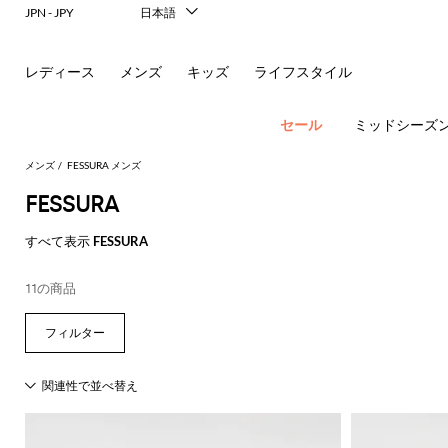
JPN - JPY
日本語
Italiano
English
レディース
メンズ
キッズ
ライフスタイル
Français
Deutsch
Español
セール
ミッドシーズ
中文
한국어
メンズ
FESSURA メンズ
Русский
FESSURA
すべて表示
FESSURA
ア
11の商品
す
す
す
す
す
す
べ
べ
べ
べ
べ
ポ
ロ
サ
ウ
べ
て
て
て
て
て
す
す
す
す
す
て
の
の
の
の
表
New In
べ
べ
べ
べ
べ
ロ
ー
ン
ト
の
衣
バ
靴
付
示
Men's
て
て
て
て
て
ア
類
ッ
属
エ
Dsquared2
New
Fashion
す
表
表
表
表
表
ウ
グ
品
新
シ
バ
フ
グ
レ
Balance
ブ
ス
ス
す
す
す
す
す
Etro
べ
現
示
示
示
示
示
ト
レ
シ
パ
コ
ー
ジ
Versace
べ
べ
べ
べ
べ
て
代
Fay
レ