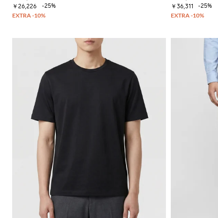
-25%
-25%
￥26,226
￥36,311