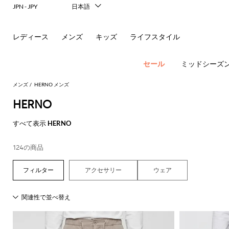
JPN - JPY
日本語
Italiano
English
レディース
メンズ
キッズ
ライフスタイル
Français
Deutsch
Español
セール
ミッドシーズ
中文
한국어
メンズ
HERNO メンズ
Русский
HERNO
すべて表示
HERNO
ア
124の商品
す
す
す
す
す
す
べ
べ
べ
べ
べ
ポ
ロ
サ
ウ
べ
て
て
て
て
て
アクセサリー
ウェア
す
す
す
す
す
て
の
の
の
の
表
New In
べ
べ
べ
べ
べ
ロ
ー
ン
ト
の
衣
バ
靴
付
示
Men's
て
て
て
て
て
ア
類
ッ
属
エ
Dsquared2
New
Fashion
す
表
表
表
表
表
ウ
グ
品
新
シ
バ
フ
グ
レ
Balance
ブ
ス
ス
す
す
す
す
す
Etro
べ
現
示
示
示
示
示
ト
レ
シ
パ
コ
ー
ジ
Versace
べ
べ
べ
べ
べ
て
代
Fay
レ