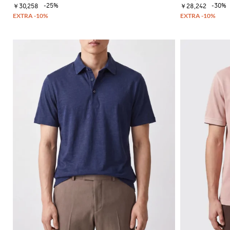
ュ
シ
ズ
-25%
-30%
ベ
￥30,258
￥28,242
ッ
トレ
ー
グ
ル
ス
ク
ンチ
ズ
ネ
バ
ウ
ス
コー
チ
ス
ッ
ェ
カ
ト・
ャ
ニ
グ
ッ
ー
レイ
ー
ー
ト
フ
ンコ
バ
ア
カ
シ
ート
ッ
ウ
ー
ャ
ク
タ
ツ
ブ
パ
ー
ー
ッ
ウ
ツ
ク
ェ
ア
バ
ッ
こ
グ
だ
わ
り
シ
ャ
ツ
ニ
ッ
ト