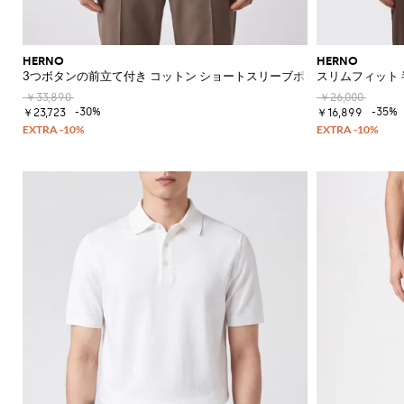
の
必
須
ア
HERNO
HERNO
イ
3つボタンの前立て付き コットン ショートスリーブポロシャツ
スリムフィット 
テ
￥33,890
￥26,000
ム
-30%
-35%
￥23,723
￥16,899