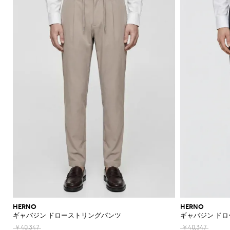
機
ャ
ッ
ァ
ラ
ッ
Acne
Acne
Emporio
Adidas
Carhartt
Marni
ザ
ョ
ド
ス
ツ
ュ
Jeans
て
て
て
て
て
表
Brunello
的
ッ
Studios
Studios
Armani
WIP
Emporio
Couture
ー
ル
リ
メ
エ
Asics
New
表
表
表
表
表
示
セ
な
ト
Armani
能
ツ
グ
ー
ス
ト
Adidas
Barbour
ダ
Jacquemus
ー
ケ
Emporio
Balance
リ
Cucinelli
示
示
示
示
示
シ
Autry
ー
仕
エ
Adidas
Jw
Armani
ー
ユ
ー
ー
Barbour
Carhartt
JW
Off-
SHOP
SHOP
SHOP
SHOP
SHOP
SHOP
SHOP
ャ
タ
立
リ
Anderson
Alexander
Balmain
Bottega
Alexander
Birkenstock
Balenciaga
Ferragamo
Alexander
バ
ス
WIP
Anderson
Golden
White
NOW
NOW
NOW
NOW
NOW
NOW
NOW
ツ
ロ
ー
ソ
て
McQueen
Belstaff
Veneta
McQueen
ア
McQueen
Loewe
Burberry
Golden
Bottega
Gucci
ッ
Goose
ー
ベ
ッ
Diesel
Marni
Our
コ
コ
Balmain
C.P.
Burberry
Bottega
Goose
Veneta
モ
ア
グ
Brunello
Maison
Etro
Loewe
Jacquemus
Legacy
フ
ル
ク
Company
Dsquared2
Rains
Veneta
ー
ー
ダ
パ
Cucinelli
Margiela
Bottega
Etro
Hogan
Burberry
ブ
ァ
ト
ス
Fendi
Maison
New
Polo
ト
ト
ン
Veneta
Carhartt
Emporio
The
Dolce &
レ
Diesel
New
Fendi
Marni
Fendi
Margiela
リ
ー
Era
Ralph
Saint
帽
キ
ヘ
WIP
Armani
North
Gabbana
ル
ス
パ
Balance
Brunello
ー
Lauren
Dolce &
Laurent
Jil
New
Gucci
Saint
Face
サ
子
Off-
ー
リ
Cucinelli
Diesel
イ
JW
Ferragamo
ン
バ
フ
Gabbana
Nike
Sander
Balance
Laurent
White
Stone
ン
ホ
テ
Thom
Ferragamo
Anderson
ム
サ
ツ
ッ
Burberry
Hugo
ケ
Gucci
Island
Ferragamo
Salomon
Browne
Saint
ダ
Nike
Thom
ル
ー
Palm
ウ
ン
Saint
Mm6
グ
ー
ポ
Dolce &
Jacquemus
Laurent
Maison
Browne
ル
ダ
Angels
Tommy
ジ
Gucci
Valentino
Salomon
Laurent
ェ
グ
Maison
ス
ロ
Gabbana
Margiela
シ
Hilfiger
ー
JW
Valentino
Valentino
Margiela
The
ア
ミ
ラ
ハ
Versace
Tom
シ
ュ
ウ
Etro
Anderson
Garavani
Saint
North
Nike
ュ
ス
ボ
Ford
Versace
イ
Our
ジ
ャ
Zegna
Laurent
ー
エ
Face
Fendi
MM6
Gucci
ー
ウ
テ
Legacy
Valentino
Zegna
ャ
財
ツ
ズ
ス
Dolce &
Maison
Tod's
ル
Versace
タ
ク
Garavani
ケ
Polo
布
Gabbana
ト
Margiela
Tシ
Jeans
ア
イ
ス
Valentino
Ralph
ッ
ブ
Versace
ポ
ス
ャ
Couture
Gucci
ク
Garavani
ニ
Lauren
ト
ロ
ウ
ー
カ
ツ・
セ
ー
ー
ォ
Stone
チ
ジ
ー
タン
サ
HERNO
HERNO
カ
Island
グ
ッ
ー
フ
クト
ギャバジン ドローストリングパンツ
ギャバジン ド
リ
ト
ー
シ
チ
ン
ップ
ー
ラ
ネ
￥40,347
￥40,347