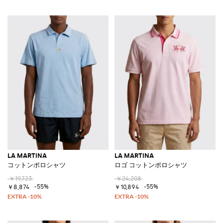
LA MARTINA
LA MARTINA
コットンポロシャツ
ロゴ コットンポロシャツ
￥19,723
￥24,208
-55%
-55%
￥8,874
￥10,894