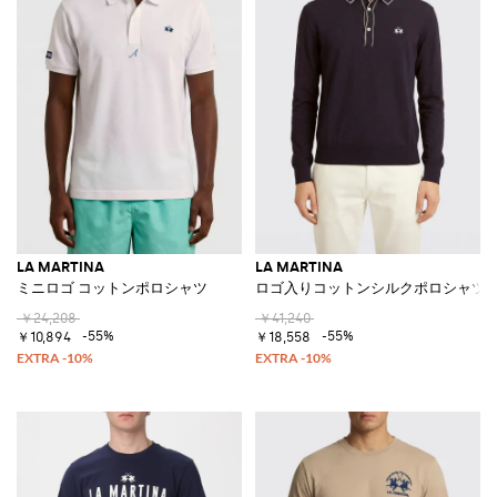
LA MARTINA
LA MARTINA
ミニロゴ コットンポロシャツ
ロゴ入りコットンシルクポロシャツ
￥24,208
￥41,240
-55%
-55%
￥10,894
￥18,558