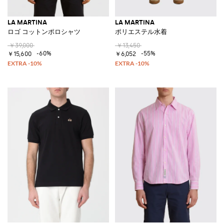
LA MARTINA
LA MARTINA
ロゴ コットンポロシャツ
ポリエステル水着
￥39,000
￥13,450
-60%
-55%
￥15,600
￥6,052