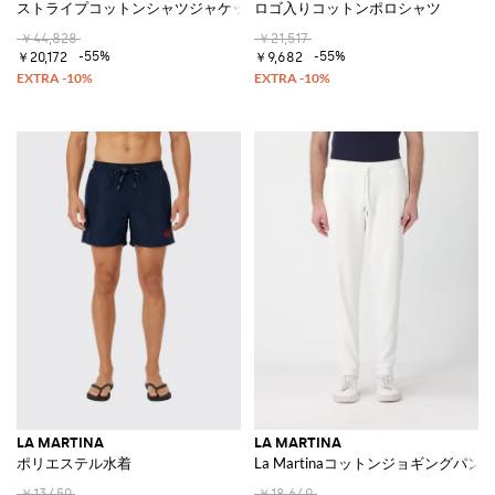
ストライプコットンシャツジャケット
ロゴ入りコットンポロシャツ
￥44,828
￥21,517
-55%
-55%
￥20,172
￥9,682
LA MARTINA
LA MARTINA
ポリエステル水着
La Martinaコットンジョギングパン
￥13,450
￥18,649