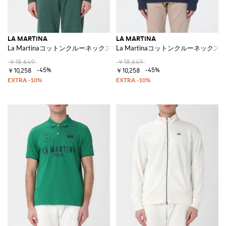
LA MARTINA
LA MARTINA
La Martinaコットンクルーネックスウェットシャツ
La Martinaコットンクルーネック
￥18,649
￥18,649
-45%
-45%
￥10,258
￥10,258