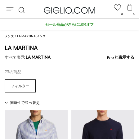
0
0
検
セール商品がさらに10%オフ
索
メンズ
LA MARTINA メンズ
LA MARTINA
すべて表示
LA MARTINA
もっと表示する
もっと表示する
73の商品