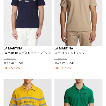
LA MARTINA
LA MARTINA
La Martinaロゴ入りコットンTシャツ
ロゴ コットンTシャツ
￥12,553
￥10,759
-55%
-55%
￥5,648
￥4,842