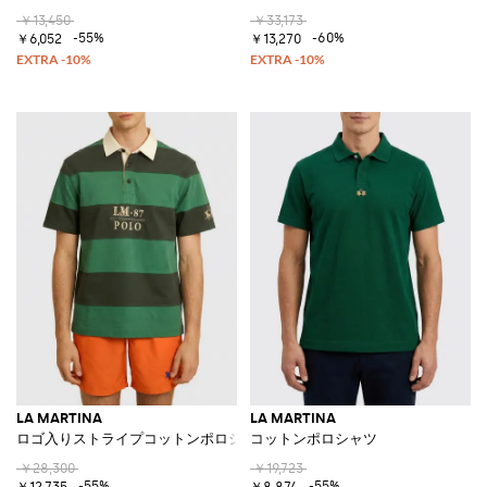
￥13,450
￥33,173
-55%
-60%
￥6,052
￥13,270
LA MARTINA
LA MARTINA
ロゴ入りストライプコットンポロシャツ
コットンポロシャツ
￥28,300
￥19,723
-55%
-55%
￥12,735
￥8,874