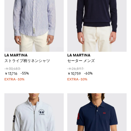
LA MARTINA
LA MARTINA
ストライプ柄リネンシャツ
セーター メンズ
￥30,483
￥26,897
-55%
-60%
￥13,716
￥10,759