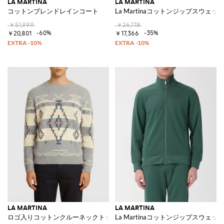
LA MARTINA
LA MARTINA
コットンブレンドレインコート
La Martinaコットンジップスウェッ
￥51,999
￥26,718
-60%
-35%
￥20,801
￥17,366
LA MARTINA
LA MARTINA
ロゴ入りコットンクルーネックトップ
La Martinaコットンジップスウェッ