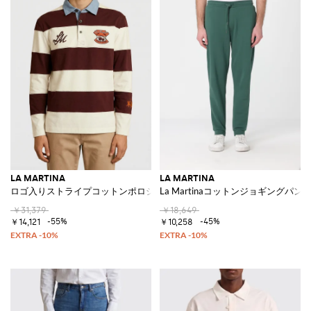
LA MARTINA
LA MARTINA
ロゴ入りストライプコットンポロシャツ
La Martinaコットンジョギングパン
￥31,379
￥18,649
-55%
-45%
￥14,121
￥10,258