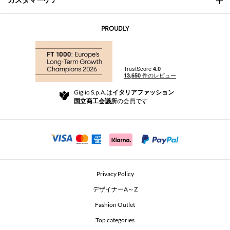
カスタマーケア
会社概要
お問い合わせ先
AI Disclaimer
PROUDLY
よくあるご質問
注文
ブティック
お支払い
配送
Community Store
返品と返金
Giglio S.p.A.は
イタリアファッション
ご利用規約
国立商工会議所
の会員です
For a safe shopping experience
アフィリエイトプログラム
Security Communication
Investors
Beauty Seekers VIP Club
Privacy Policy
GIGLIO Token
デザイナーA～Z
Fashion Outlet
GIGLIO.COM x Vestiaire Collective
Top categories