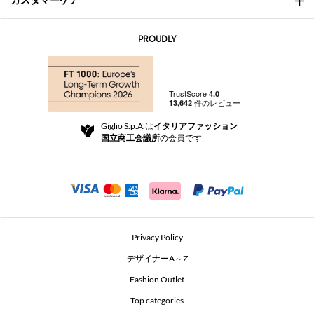
カスタマーケア
会社概要
お問い合わせ先
AI Disclaimer
PROUDLY
よくあるご質問
注文
ブティック
お支払い
配送
Community Store
返品と返金
Giglio S.p.A.は
イタリアファッション
ご利用規約
国立商工会議所
の会員です
For a safe shopping experience
アフィリエイトプログラム
Security Communication
Investors
Beauty Seekers VIP Club
Privacy Policy
GIGLIO Token
デザイナーA～Z
Fashion Outlet
GIGLIO.COM x Vestiaire Collective
Top categories