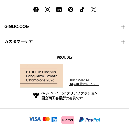
GIGLIO.COM
カスタマーケア
会社概要
お問い合わせ先
AI Disclaimer
PROUDLY
よくあるご質問
注文
ブティック
お支払い
配送
Community Store
返品と返金
Giglio S.p.A.は
イタリアファッション
ご利用規約
国立商工会議所
の会員です
For a safe shopping experience
アフィリエイトプログラム
Security Communication
Investors