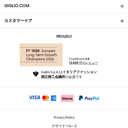
GIGLIO.COM
カスタマーケア
会社概要
お問い合わせ先
AI Disclaimer
PROUDLY
よくあるご質問
注文
ブティック
お支払い
配送
Community Store
返品と返金
Giglio S.p.A.は
イタリアファッション
ご利用規約
国立商工会議所
の会員です
For a safe shopping experience
アフィリエイトプログラム
Security Communication
Investors
Beauty Seekers VIP Club
Privacy Policy
GIGLIO Token
デザイナーA～Z