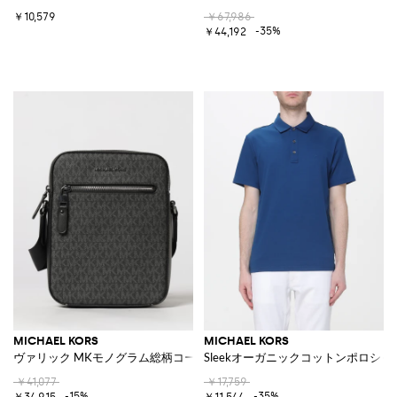
￥10,579
￥67,986
-35%
￥44,192
MICHAEL KORS
MICHAEL KORS
ヴァリック MKモノグラム総柄コーティングコットンバッグ
Sleekオーガニックコットンポロシャ
￥41,077
￥17,759
-15%
-35%
￥34,915
￥11,544