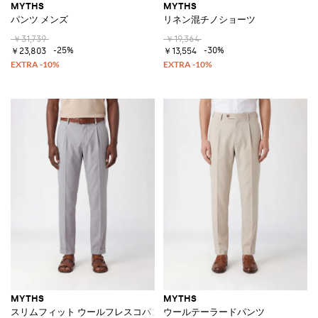
MYTHS
MYTHS
パンツ メンズ
リネン混チノショーツ
￥31,739
￥19,364
-25%
-30%
￥23,803
￥13,554
MYTHS
MYTHS
スリムフィット ウールフレスコパンツ
ウールテーラードパンツ