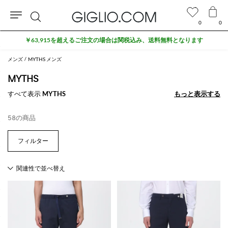
0
0
検
セール商品がさらに10%オフ
索
メンズ
MYTHS メンズ
MYTHS
すべて表示
MYTHS
もっと表示する
もっと表示する
58の商品