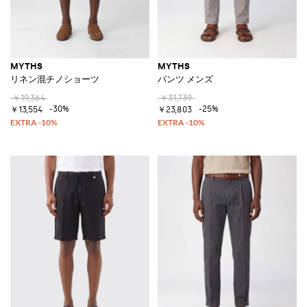
MYTHS
MYTHS
リネン混チノショーツ
パンツ メンズ
￥19,364
￥31,739
-30%
-25%
￥13,554
￥23,803