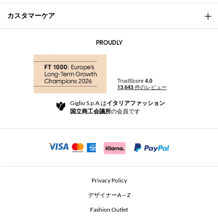
カスタマーケア
会社概要
お問い合わせ先
AI Disclaimer
PROUDLY
よくあるご質問
注文
ブティック
お支払い
配送
Community Store
返品と返金
Giglio S.p.A.は
イタリアファッション
ご利用規約
国立商工会議所
の会員です
For a safe shopping experience
アフィリエイトプログラム
Security Communication
Investors
Beauty Seekers VIP Club
Privacy Policy
GIGLIO Token
デザイナーA～Z
Fashion Outlet