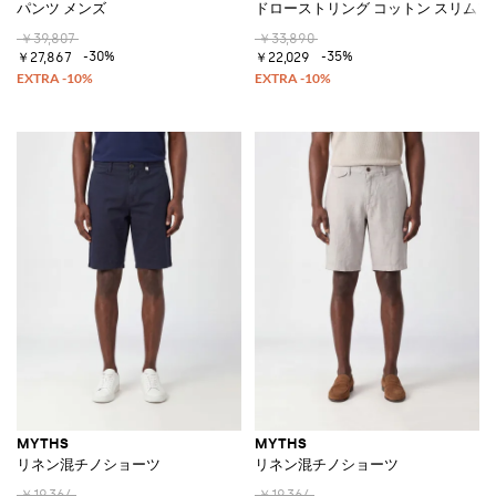
パンツ メンズ
ドローストリング コットン スリム
￥39,807
￥33,890
-30%
-35%
￥27,867
￥22,029
MYTHS
MYTHS
リネン混チノショーツ
リネン混チノショーツ
￥19,364
￥19,364