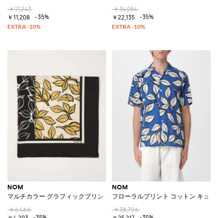
￥17,243
￥34,054
-35%
-35%
￥11,208
￥22,135
NOM
NOM
マルチカラー グラフィックプリント スクエアコットン スカーフ
フローラルプリント コットン キュ
￥6,466
￥38,796
-35%
-35%
￥4,203
￥25,217