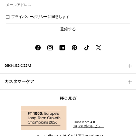
メールアドレス
プライバシー
ポリシ
ーに同意します
登録する
GIGLIO.COM
カスタマーケア
会社概要
お問い合わせ先
AI Disclaimer
PROUDLY
よくあるご質問
注文
ブティック
お支払い
配送
Community Store
返品と返金
Giglio S.p.A.は
イタリアファッション