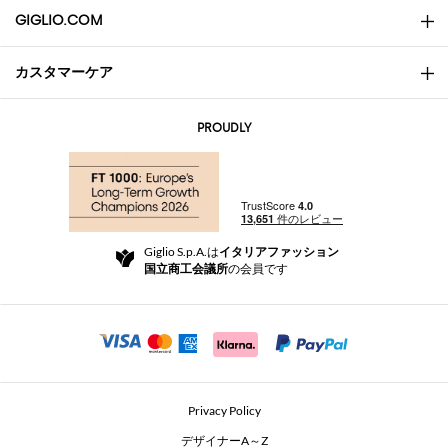
GIGLIO.COM
カスタマーケア
会社概要
お問い合わせ先
AI Disclaimer
PROUDLY
よくあるご質問
注文
ブティック
お支払い
配送
Community Store
返品と返金
Giglio S.p.A.は
イタリアファッション
ご利用規約
国立商工会議所
の会員です
For a safe shopping experience
アフィリエイトプログラム
Security Communication
Investors
Beauty Seekers VIP Club
Privacy Policy
GIGLIO Token
デザイナーA～Z