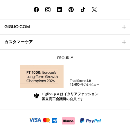
GIGLIO.COM
カスタマーケア
会社概要
お問い合わせ先
AI Disclaimer
PROUDLY
よくあるご質問
注文
ブティック
お支払い
配送
Community Store
返品と返金
Giglio S.p.A.は
イタリアファッション
ご利用規約
国立商工会議所
の会員です
For a safe shopping experience
アフィリエイトプログラム
Security Communication
Investors