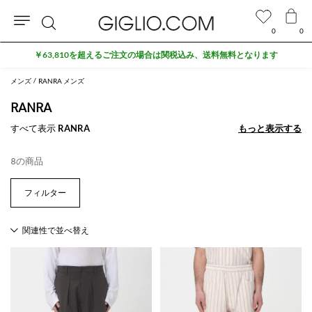
0
0
検
￥63,810を超えるご注文の場合は関税込み、送料無料となります
索
メンズ
RANRA メンズ
RANRA
すべて表示
RANRA
もっと表示する
もっと表示する
8の商品