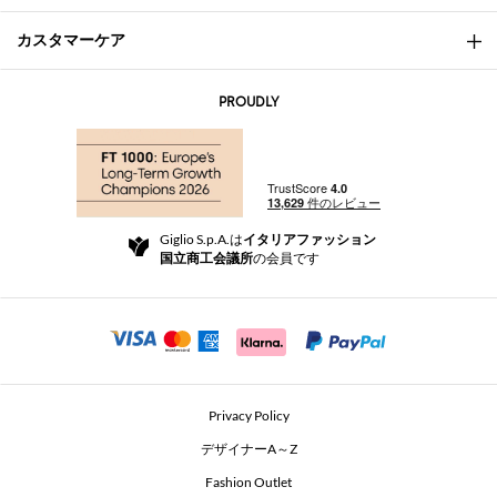
カスタマーケア
会社概要
お問い合わせ先
AI Disclaimer
PROUDLY
よくあるご質問
注文
ブティック
お支払い
配送
Community Store
返品と返金
Giglio S.p.A.は
イタリアファッション
ご利用規約
国立商工会議所
の会員です
For a safe shopping experience
アフィリエイトプログラム
Security Communication
Investors
Beauty Seekers VIP Club
Privacy Policy
GIGLIO Token
デザイナーA～Z
Fashion Outlet