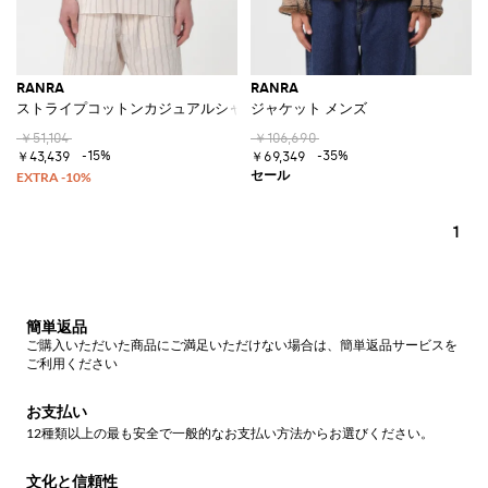
RANRA
RANRA
ストライプコットンカジュアルシャツ
ジャケット メンズ
￥51,104
￥106,690
-15%
-35%
￥43,439
￥69,349
1
簡単返品
ご購入いただいた商品にご満足いただけない場合は、簡単返品サービスを
ご利用ください
お支払い
12種類以上の最も安全で一般的なお支払い方法からお選びください。
文化と信頼性