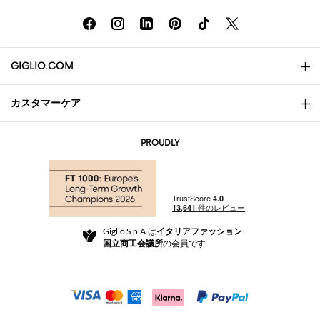
GIGLIO.COM
カスタマーケア
会社概要
お問い合わせ先
AI Disclaimer
PROUDLY
よくあるご質問
注文
ブティック
お支払い
配送
Community Store
返品と返金
Giglio S.p.A.は
イタリアファッション
ご利用規約
国立商工会議所
の会員です
For a safe shopping experience
アフィリエイトプログラム
Security Communication
Investors