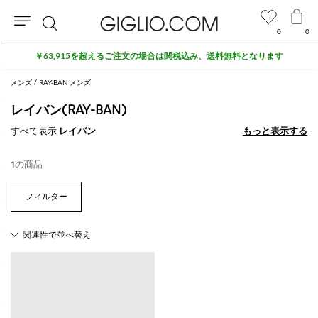
0
0
検
￥63,915を超えるご注文の場合は関税込み、送料無料となります
索
メンズ
RAY-BAN メンズ
レイバン(RAY-BAN)
すべて表示
レイバン
もっと表示する
もっと表示する
1の商品