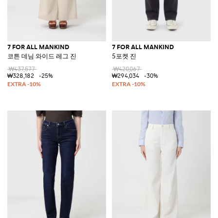
7 FOR ALL MANKIND
7 FOR ALL MANKIND
코튼 데님 와이드 레그 진
5포켓 진
₩437,577
₩420,067
₩328,182
-25%
₩294,034
-30%