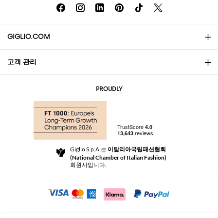
GIGLIO.COM
고객 관리
소개
문의
AI Disclaimer
PROUDLY
자주 묻는 질문과 답변
쇼핑
부티크
결제
배송
Community Store
반품 및 환불
Giglio S.p.A.는
이탈리아국립패션협회
이용 약관
(National Chamber of Italian Fashion)
For a safe shopping experience
제휴 프로그램
회원사입니다.
Security Communication
Investors
Beauty Seekers VIP Club