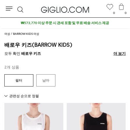
0
0
검
₩573,770 이상 주문 시 관세 포함 및 무료 배송 서비스 제공
색
여성
BARROW KIDS 여성
배로우 키즈(BARROW KIDS)
모두 확인
배로우 키즈
더 보기
더 보기
2개 상품
남아