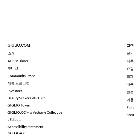
GIGLIO.COM
고객
소개
문의
AI Disclaimer
자주
부티크
쇼핑
Community Store
결제
제휴 프로그램
배송
Investors
반품
Beauty Seekers VIP Club
이용
GIGLIO Token
For 
GIGLIO.COM x Vestiaire Collective
Secu
L'Edicola
Accessibility Statement
앱 다운로드