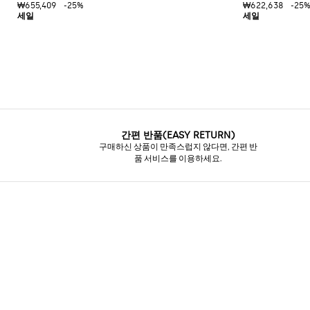
츠
₩655,409
-25%
₩622,638
-25
을
부
연
츠
마
하
옥
세
스
요
포
드
Gianni
Chiarini
신
FW25-
발
26
간편 반품(EASY RETURN)
뮬
구매하신 상품이 만족스럽지 않다면, 간편 반
품 서비스를 이용하세요.