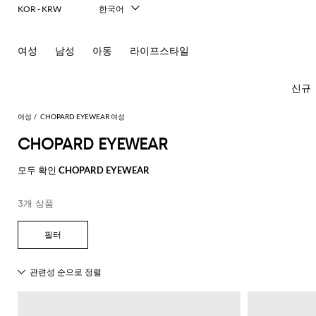
KOR - KRW
한국어
Italiano
English
여성
남성
아동
라이프스타일
Français
Deutsch
Español
신규
中文
日本語
여성
CHOPARD EYEWEAR 여성
Русский
CHOPARD EYEWEAR
모
모
모
모
모두 확인
CHOPARD EYEWEAR
든
든
든
든
모
의
가
신
액
3개 상품
New In
모
두
류
방
발
세
Women's
모
모
모
모
모
모
모
모
모
모
든
보
서
드
미
발
티
Fashion
모
두
두
두
두
두
두
두
두
두
두
콘
기
리
레
니
레
셔
두
보
보
보
보
보
보
보
보
보
보
센
必
Alberta
Roger
스
백
플
헤
츠
스
발
선
보
기
기
기
기
기
기
기
기
기
기
트
須
Ferretti
Vivier
랫
어
카
기
블
핸
팬
영
コ
Alexander
Acne
Balenciaga
Courrèges
Balenciaga
A.P.C.
Alexander
Adidas
Balenciaga
Borsalino
Giorgio
JW
액
프
Elisabetta
Pinko
레
드
펌
츠
역
드
숄
레
글
아
ー
McQueen
Studios
McQueen
Armani
Anderson
Acne
Gucci
Franchi
세
Balmain
Diesel
Bottega
Coperni
Amina
Burberry
Elisabetta
Twinset
이
백
프
벨
ト
Studios
탑
의
Balenciaga
Adidas
Veneta
Balenciaga
Muaddi
Franchi
Manolo
Jacquemus
서
JW
Burberry
Elisabetta
Diesel
Etro
저
스
트
Etro