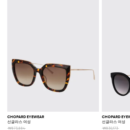
신
레
더
플
라
울
숄
류
Blahnik
애
Alaïa
Anderson
리
쇼
Max
Balmain
Calvin
Franchi
Burberry
Bottega
Aquazzura
Emporio
Giambattista
Etro
JW
Ferragamo
스
더
에
장
니
Klein
Veneta
Armani
Max
Valli
츠
Brunello
Jacquemus
가
주
Bottega
Ganni
Chloè
Anderson
Autry
커
백
스
갑
규
스
백
랫
스
렛
Fendi
Saint
멀
Mara
Cucinelli
Mara
방
Veneta
Elisabetta
Ferragamo
얼
Jacquemus
S
Jil
재
트
JW
Fendi
MM6
파
Birkenstock
Laurent
리
Max
클
삭
SHOP
SHOP
SHOP
SHOP
SHOP
SHOP
Franchi
Roger
Max
Coperni
Sander
리
킷
신
Brunello
Anderson
Maison
Gianvito
Marc
드
어
Mara
Ferragamo
Golden
Stella
NOW
NOW
NOW
NOW
NOW
NOW
셔
러
스
Vivier
Mara
Cucinelli
Golden
Margiela
Rossi
Jacobs
Courrèges
발
Khaite
류
선
트
터
MM6
Goose
McCartney
츠
치
Saint
Gucci
Goose
Saint
The
화
글
Burberry
Maison
Marc
Jimmy
New
Diesel
Solace
렌
치
액
로
Laurent
Hogan
Valentino
Laurent
Attico
수
토
장
Saint
Isabel
Margiela
Jacobs
Choo
Era
라
London
치
세
Chloé
Garavani
Dolce &
퍼
투
Valentino
Laurent
Nike
영
트
품
Marant
Stella
Versace
스
코
Rotate
Marni
Manolo
Off-
서
Gabbana
Toteme
피
Etro
Versace
Etoile
복
백
플
McCartney
Jeans
케
Versace
Khaite
The
Blahnik
White
트
리
지
Solace
Pinko
스
Couture
랫
이
Fendi
Attico
Gucci
Valentino
청
크
Brunello
Stella
London
Roger
갑
Palm
점
엘
Rabanne
샌
스
Ferragamo
바
Cucinelli
로
McCartney
Tod's
Fendi
Vivier
Angels
Versace
프
레
Sportmax
들
帽
Jacquemus
지
스
시
Valentino
수
강
Saint
Rabanne
Gucci
子
Toteme
백
힐
계
Garavani
Longchamp
Laurent
스
트
스
샌
넥
Twinset
웨
백
Valentino
버
들
스
터
팩
Garavani
건
카
스
벨
디
프
니
트
아
커
백
이
즈
콘
플
CHOPARD EYEWEAR
CHOPARD EYE
스
랫
선글라스 여성
선글라스 여성
타
부
일
₩873,884
₩830,173