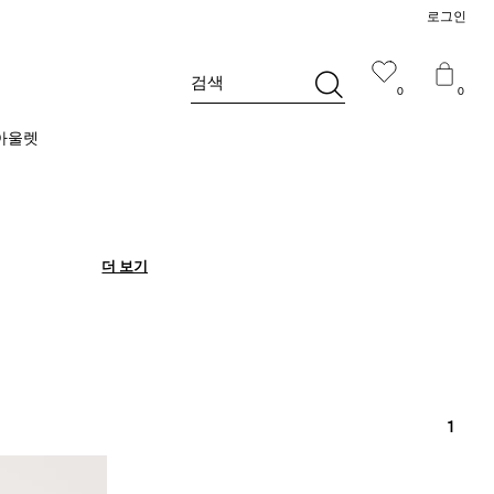
로그인
검색
0
0
아울렛
더 보기
더 보기
1