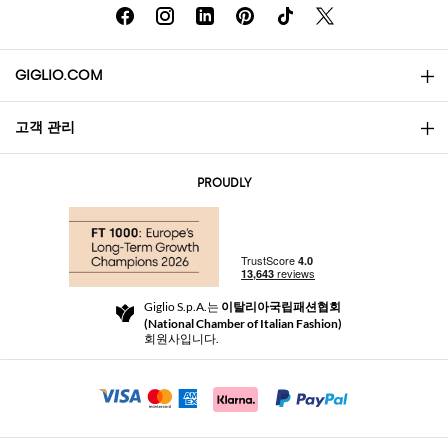
GIGLIO.COM
고객 관리
소개
문의
AI Disclaimer
PROUDLY
자주 묻는 질문과 답변
쇼핑
부티크
결제
배송
Community Store
반품 및 환불
Giglio S.p.A.는
이탈리아국립패션협회
이용 약관
(National Chamber of Italian Fashion)
For a safe shopping experience
제휴 프로그램
회원사입니다.
Security Communication
Investors
Beauty Seekers VIP Club