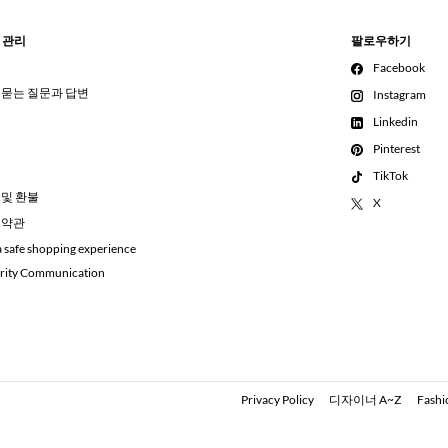
 관리
팔로우하기
Facebook
 묻는 질문과 답변
Instagram
Linkedin
Pinterest
TikTok
 및 환불
X
 약관
a safe shopping experience
rity Communication
Privacy Policy
디자이너 A~Z
Fashi