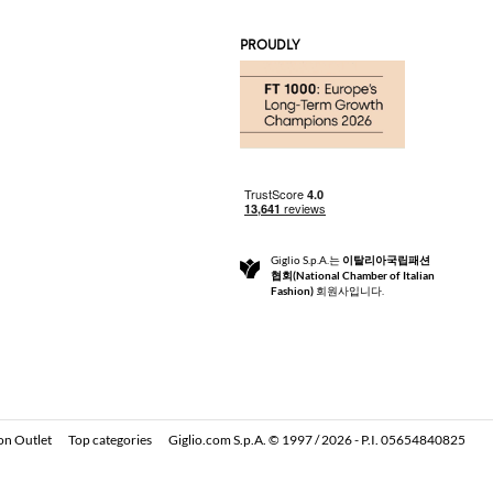
PROUDLY
Giglio S.p.A.는
이탈리아국립패션
협회(National Chamber of Italian
Fashion)
회원사입니다.
on Outlet
Top categories
Giglio.com S.p.A. © 1997 / 2026 - P.I. 05654840825