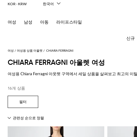
KOR - KRW
한국어
Italiano
English
여성
남성
아동
라이프스타일
Français
Deutsch
Español
신규
中文
日本語
여성
여성용 상품 아울렛
CHIARA FERRAGNI
Русский
CHIARA FERRAGNI 아울렛 여성
모
모
모
모
여성용 Chiara Ferragni 아웃렛 구역에서 세일 상품을 살펴보고 최고
든
든
든
든
GIGLIO.COM 여성 아울렛 Chiara Ferragni 온라인 공간에서 세일을 즐
모
의
가
신
액
16개 상품
모두 확인
CHIARA FERRAGNI
New In
모
두
류
방
발
세
Women's
모
모
모
모
모
모
모
모
모
모
든
보
서
드
미
발
티
Fashion
모
두
두
두
두
두
두
두
두
두
두
콘
기
리
레
니
레
셔
두
보
보
보
보
보
보
보
보
보
보
센
必
Alberta
Roger
스
백
플
헤
츠
스
발
선
보
기
기
기
기
기
기
기
기
기
기
트
須
Ferretti
Vivier
랫
어
카
기
블
핸
팬
영
コ
Alexander
Acne
Balenciaga
Courrèges
Balenciaga
A.P.C.
Alexander
Adidas
Balenciaga
Borsalino
Giorgio
JW
액
프
Elisabetta
Pinko
레
드
펌
츠
역
드
숄
레
글
아
ー
McQueen
Studios
McQueen
Armani
Anderson
Acne
Gucci
Franchi
세
Balmain
Diesel
Bottega
Coperni
Amina
Burberry
Elisabetta
Twinset
이
백
프
벨
ト
Studios
탑
의
Balenciaga
Adidas
Veneta
Balenciaga
Muaddi
Franchi
Manolo
Jacquemus
서
JW
Burberry
Elisabetta
Diesel
Etro
저
스
트
Etro