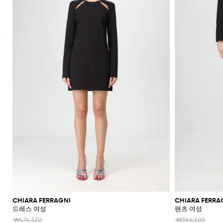
신
레
더
플
라
울
숄
류
Blahnik
애
Alaïa
Anderson
리
쇼
Max
Balmain
Calvin
Franchi
Burberry
Bottega
Aquazzura
Emporio
Giambattista
Etro
JW
Ferragamo
스
더
에
장
니
Klein
Veneta
Armani
Max
Valli
츠
Brunello
Jacquemus
가
주
Bottega
Ganni
Chloè
Anderson
Autry
커
백
스
갑
규
스
백
랫
스
렛
Fendi
Saint
멀
Mara
Cucinelli
Mara
방
Veneta
Elisabetta
Ferragamo
얼
Jacquemus
S
Jil
재
트
JW
Fendi
MM6
파
Birkenstock
Laurent
리
Max
클
삭
SHOP
SHOP
SHOP
SHOP
SHOP
SHOP
Franchi
Roger
Max
Coperni
Sander
리
킷
신
Brunello
Anderson
Maison
Gianvito
Marc
드
어
Mara
Ferragamo
Golden
Stella
NOW
NOW
NOW
NOW
NOW
NOW
셔
러
스
Vivier
Mara
Cucinelli
Golden
Margiela
Rossi
Jacobs
Courrèges
발
Khaite
류
선
트
터
MM6
Goose
McCartney
츠
치
Saint
Gucci
Goose
Saint
The
화
글
Burberry
Maison
Marc
Jimmy
New
Diesel
Solace
렌
치
액
로
Laurent
Hogan
Valentino
Laurent
Attico
수
토
장
Saint
Isabel
Margiela
Jacobs
Choo
Era
라
London
치
세
Chloé
Garavani
Dolce &
퍼
투
Valentino
Laurent
Nike
영
트
품
Marant
Stella
Versace
스
코
Rotate
Marni
Manolo
Off-
서
Gabbana
Toteme
피
Etro
Versace
Etoile
복
백
플
McCartney
Jeans
케
Versace
Khaite
The
Blahnik
White
트
리
지
Solace
Pinko
스
Couture
랫
이
Fendi
Attico
Gucci
Valentino
청
크
Brunello
Stella
London
Roger
갑
Palm
점
엘
Rabanne
샌
스
Ferragamo
바
Cucinelli
로
McCartney
Tod's
Fendi
Vivier
Angels
Versace
프
레
Sportmax
들
帽
Jacquemus
지
스
시
Valentino
수
강
Saint
Rabanne
Gucci
子
Toteme
백
힐
계
Garavani
Longchamp
Laurent
스
트
스
샌
넥
Twinset
웨
백
Valentino
버
들
스
터
팩
Garavani
건
카
스
벨
디
프
니
트
아
커
백
이
즈
콘
플
CHIARA FERRAGNI
CHIARA FERRA
스
랫
드레스 여성
팬츠 여성
타
부
일
₩474,320
₩366,500