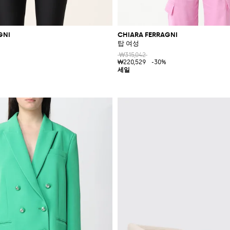
GNI
CHIARA FERRAGNI
탑 여성
₩315,042
₩220,529
-30%