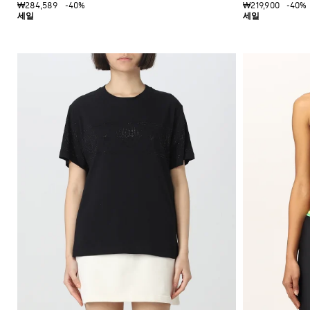
츠
₩284,589
-40%
₩219,900
-40%
을
부
연
츠
마
하
옥
세
스
요
포
드
Gianni
Chiarini
신
FW25-
발
26
뮬