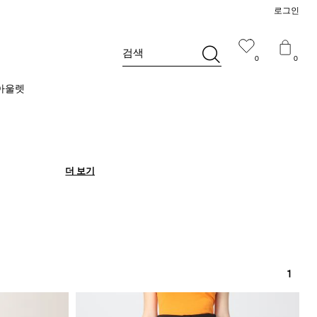
로그인
검색
0
0
아울렛
더 보기
더 보기
1