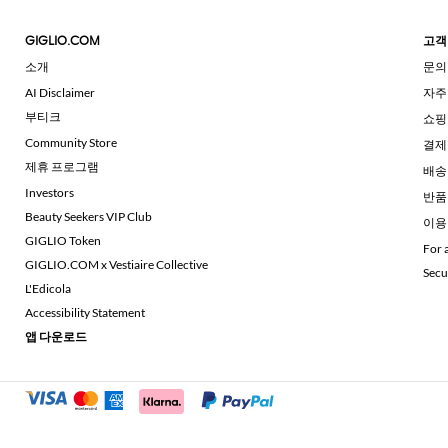
GIGLIO.COM
고객
소개
문의
AI Disclaimer
자주
부티크
쇼핑
Community Store
결제
제휴 프로그램
배송
Investors
반품
Beauty Seekers VIP Club
이용
GIGLIO Token
For 
GIGLIO.COM x Vestiaire Collective
Secu
L'Edicola
Accessibility Statement
앱 다운로드