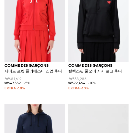
COMME DES GARÇONS
COMME DES GARÇONS
사이드 포켓 폴리에스터 집업 후디
릴랙스핏 풀오버 저지 로고 후디
₩681,619
₩358,286
₩647,552
-5%
₩322,464
-10%