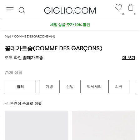
0
0
검
세일 상품 추가 10% 할인
색
여성
COMME DES GARÇONS 여성
꼼데가르송(COMME DES GARÇONS)
모두 확인
꼼데가르송
더 보기
더 보기
74개 상품
가방
신발
액세서리
의류
남