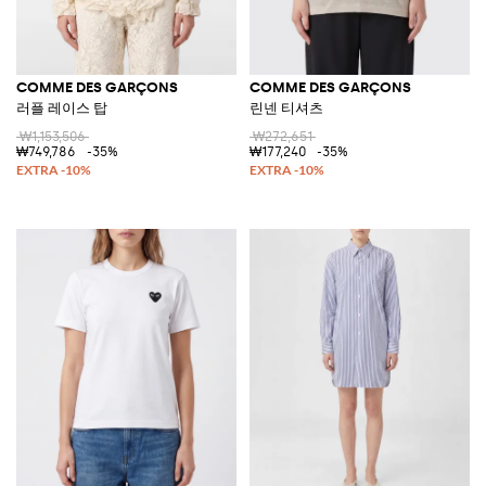
COMME DES GARÇONS
COMME DES GARÇONS
러플 레이스 탑
린넨 티셔츠
₩1,153,506
₩272,651
₩749,786
-35%
₩177,240
-35%