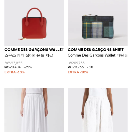
COMME DES GARÇONS WALLET
COMME DES GARÇONS SHIRT
스무스 레더 집어라운드 지갑
Comme Des Garçons Wallet 타탄 
₩693,855
₩209,733
₩520,404
-25%
₩199,236
-5%