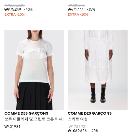
₩1,625,425
₩725,314
₩975,249
-40%
₩471,444
-35%
COMME DES GARÇONS
COMME DES GARÇONS
보우 아플리케 및 프린트 코튼 티셔츠
스커트 여성
₩401,981
₩1,782,721
₩1,069,626
-40%