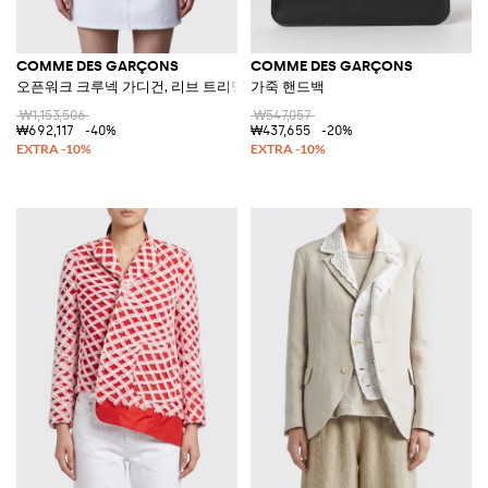
COMME DES GARÇONS
COMME DES GARÇONS
오픈워크 크루넥 가디건, 리브 트리밍 디테일
가죽 핸드백
₩1,153,506
₩547,057
₩692,117
-40%
₩437,655
-20%