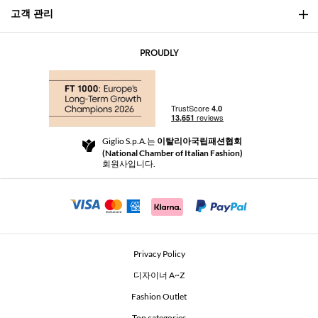
고객 관리
소개
문의
AI Disclaimer
PROUDLY
자주 묻는 질문과 답변
쇼핑
부티크
결제
배송
Community Store
반품 및 환불
Giglio S.p.A.는
이탈리아국립패션협회
이용 약관
(National Chamber of Italian Fashion)
For a safe shopping experience
제휴 프로그램
회원사입니다.
Security Communication
Investors
Beauty Seekers VIP Club
Privacy Policy
GIGLIO Token
디자이너 A~Z
Fashion Outlet
GIGLIO.COM x Vestiaire Collective
Top categories