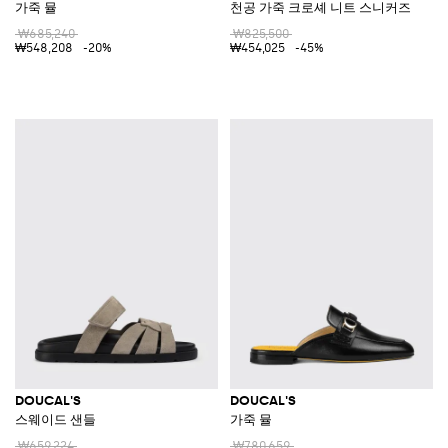
가죽 뮬
천공 가죽 크로셰 니트 스니커즈
₩685,240
₩825,500
₩548,208
-20%
₩454,025
-45%
DOUCAL'S
DOUCAL'S
스웨이드 샌들
가죽 뮬
₩659,224
₩780,659