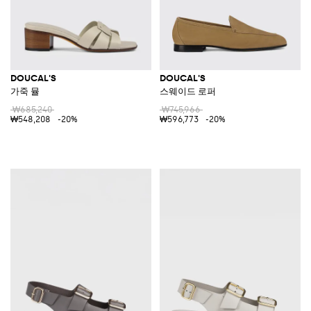
DOUCAL'S
DOUCAL'S
가죽 뮬
스웨이드 로퍼
₩685,240
₩745,966
₩548,208
-20%
₩596,773
-20%