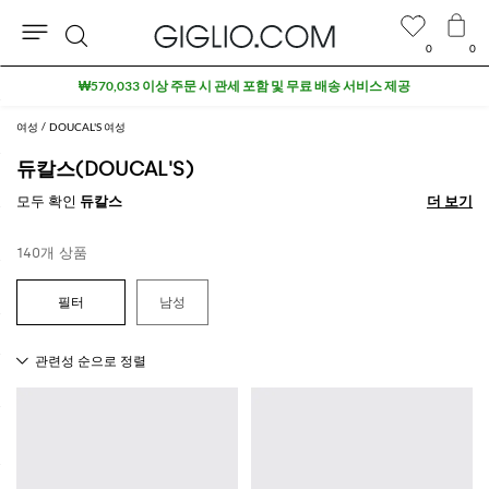
0
0
검
색
여성
DOUCAL'S 여성
듀칼스(DOUCAL'S)
모두 확인
듀칼스
더 보기
더 보기
140개 상품
남성