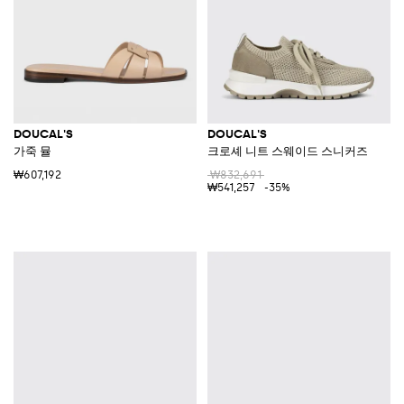
DOUCAL'S
DOUCAL'S
가죽 뮬
크로셰 니트 스웨이드 스니커즈
₩607,192
₩832,691
₩541,257
-35%