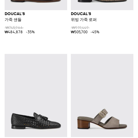
DOUCAL'S
DOUCAL'S
가죽 샌들
위빙 가죽 로퍼
₩745,966
₩919,449
₩484,878
-35%
₩505,700
-45%