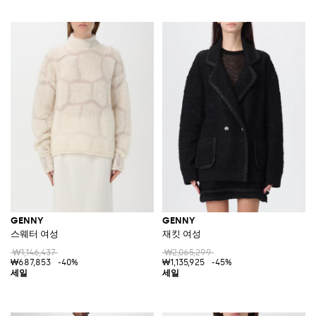
GENNY
GENNY
스웨터 여성
재킷 여성
₩1,146,437
₩2,065,299
₩687,853
-40%
₩1,135,925
-45%