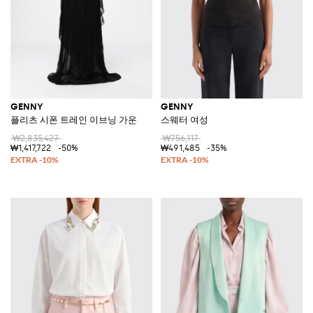
GENNY
GENNY
플리츠 시폰 트레인 이브닝 가운
스웨터 여성
₩2,835,427
₩756,117
₩1,417,722
-50%
₩491,485
-35%