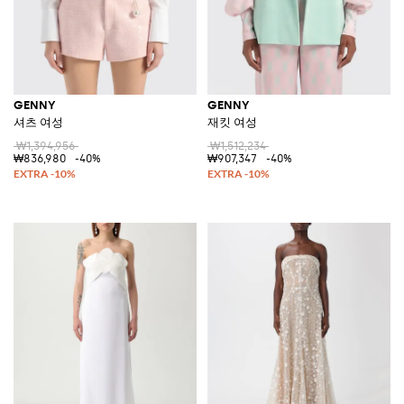
GENNY
GENNY
셔츠 여성
재킷 여성
₩1,394,956
₩1,512,234
₩836,980
-40%
₩907,347
-40%