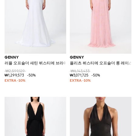
GENNY
GENNY
러플 오프숄더 새틴 뷔스티에 브라이덜 가운
플리츠 뷔스티에 오프숄더 롱 레이스 
₩2,599,129
₩6,143,433
₩1,299,573
-50%
₩3,071,725
-50%