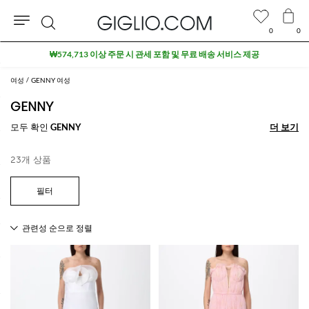
0
0
검
₩574,713 이상 주문 시 관세 포함 및 무료 배송 서비스 제공
색
여성
GENNY 여성
GENNY
모두 확인
GENNY
더 보기
더 보기
23개 상품