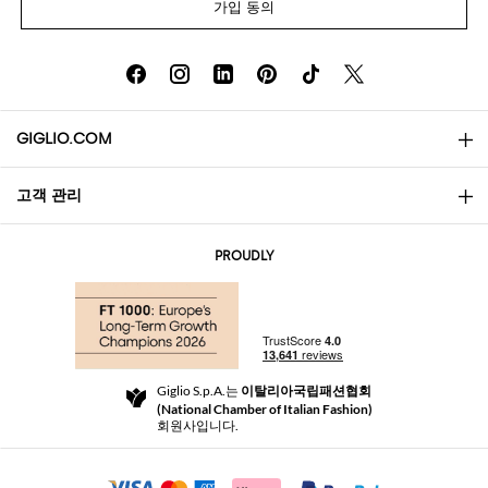
가입 동의
GIGLIO.COM
고객 관리
소개
문의
AI Disclaimer
PROUDLY
자주 묻는 질문과 답변
쇼핑
부티크
결제
배송
Community Store
반품 및 환불
Giglio S.p.A.는
이탈리아국립패션협회
이용 약관
(National Chamber of Italian Fashion)
For a safe shopping experience
제휴 프로그램
회원사입니다.
Security Communication
Investors