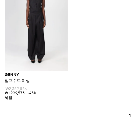
GENNY
점프수트 여성
₩2,362,864
₩1,299,573
-45%
1