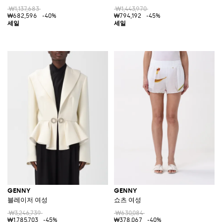
₩1,137,683
₩1,443,970
₩682,596
-40%
₩794,192
-45%
GENNY
GENNY
블레이저 여성
쇼츠 여성
₩3,246,739
₩630,084
₩1,785,703
-45%
₩378,067
-40%