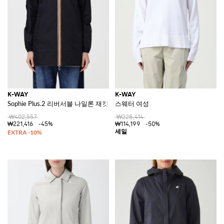
K-WAY
K-WAY
Sophie Plus.2 리버서블 나일론 재킷
스웨터 여성
₩402,557
₩228,414
₩221,416
-45%
₩114,199
-50%