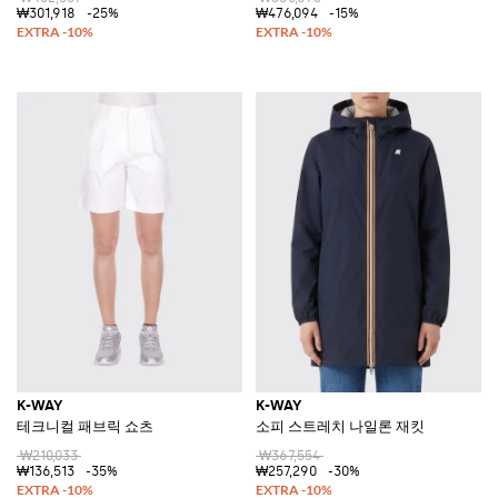
₩301,918
-25%
₩476,094
-15%
K-WAY
K-WAY
테크니컬 패브릭 쇼츠
소피 스트레치 나일론 재킷
₩210,033
₩367,554
₩136,513
-35%
₩257,290
-30%