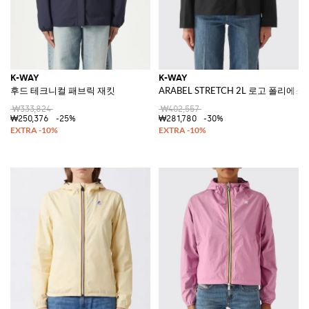
K-WAY
K-WAY
후드 테크니컬 패브릭 재킷
ARABEL STRETCH 2L 로고 폴리에
₩333,824
₩402,557
₩250,376
-25%
₩281,780
-30%