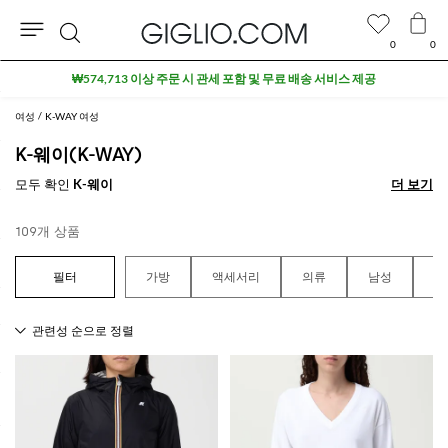
0
0
검
세일 상품 추가 10% 할인
색
여성
K-WAY 여성
K-웨이(K-WAY)
모두 확인
K-웨이
더 보기
더 보기
109개 상품
가방
액세서리
의류
남성
남