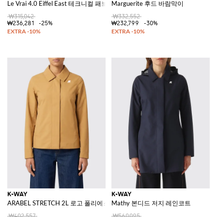
Le Vrai 4.0 Eiffel East 테크니컬 패브릭 바람막이
Marguerite 후드 바람막이
₩315,042
₩332,552
₩236,281
-25%
₩232,799
-30%
K-WAY
K-WAY
ARABEL STRETCH 2L 로고 폴리에스터 재킷
Mathy 본디드 저지 레인코트
₩402,557
₩560,095