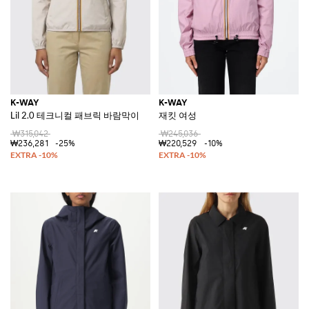
K-WAY
K-WAY
Lil 2.0 테크니컬 패브릭 바람막이
재킷 여성
₩315,042
₩245,036
₩236,281
-25%
₩220,529
-10%