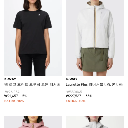
K-WAY
K-WAY
백 로고 프린트 크루넥 코튼 티셔츠
Laurette Plus 리버서블 나일론 바람
₩96,254
₩350,045
₩91,457
-5%
₩227,527
-35%