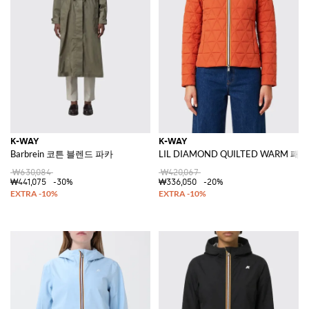
K-WAY
K-WAY
Barbrein 코튼 블렌드 파카
LIL DIAMOND QUILTED WARM 
₩630,084
₩420,067
₩441,075
-30%
₩336,050
-20%