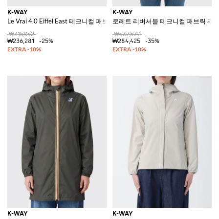
K-WAY
K-WAY
Le Vrai 4.0 Eiffel East 테크니컬 패브릭 바람막이
로레트 리버서블 테크니컬 패브릭 재
₩315,042
₩437,577
₩236,281
-25%
₩284,425
-35%
K-WAY
K-WAY