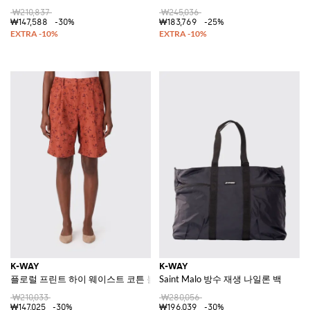
₩210,837
₩245,036
₩147,588
-30%
₩183,769
-25%
K-WAY
K-WAY
플로럴 프린트 하이 웨이스트 코튼 블렌드 버뮤다 쇼츠
Saint Malo 방수 재생 나일론 백
₩210,033
₩280,056
₩147,025
-30%
₩196,039
-30%