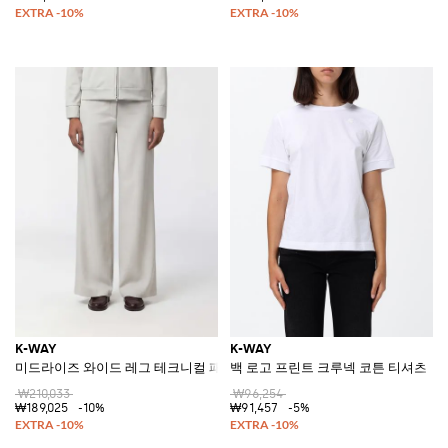
K-WAY
K-WAY
미드라이즈 와이드 레그 테크니컬 패브릭 트라우저, 슬랜트 포켓
백 로고 프린트 크루넥 코튼 티셔츠
₩210,033
₩96,254
₩189,025
-10%
₩91,457
-5%