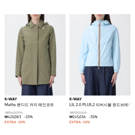
K-WAY
K-WAY
Mathy 본디드 저지 레인코트
LIL 2.0 PLUS.2 리버시블 윈드브레이
₩560,095
₩350,045
₩420,083
-25%
₩245,036
-30%