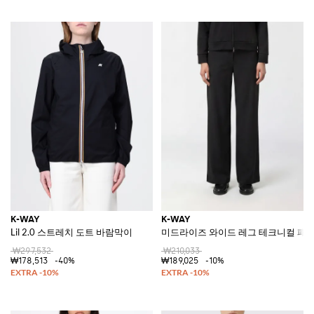
K-WAY
K-WAY
Lil 2.0 스트레치 도트 바람막이
미드라이즈 와이드 레그 테크니컬 패브
₩297,532
₩210,033
₩178,513
-40%
₩189,025
-10%