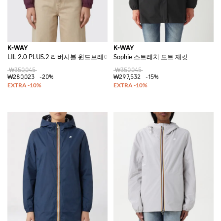
K-WAY
K-WAY
LIL 2.0 PLUS.2 리버시블 윈드브레이커 재킷
Sophie 스트레치 도트 재킷
₩350,045
₩350,045
₩280,023
-20%
₩297,532
-15%