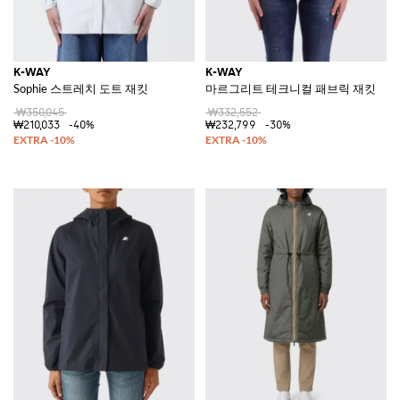
K-WAY
K-WAY
Sophie 스트레치 도트 재킷
마르그리트 테크니컬 패브릭 재킷
₩350,045
₩332,552
₩210,033
-40%
₩232,799
-30%