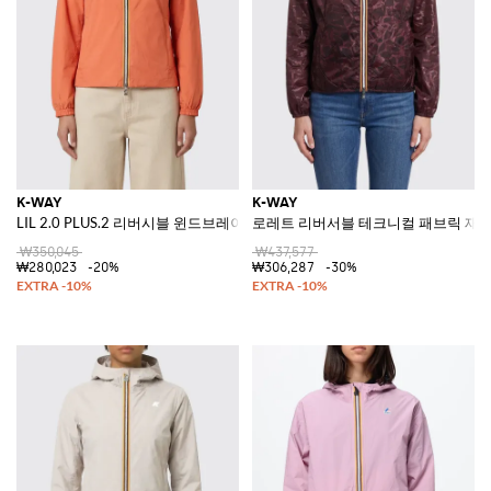
K-WAY
K-WAY
LIL 2.0 PLUS.2 리버시블 윈드브레이커 재킷
로레트 리버서블 테크니컬 패브릭 재
₩350,045
₩437,577
₩280,023
-20%
₩306,287
-30%