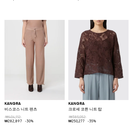
KANGRA
KANGRA
비스코스 니트 팬츠
크로셰 코튼 니트 탑
₩404,112
₩385,052
₩282,897
-30%
₩250,277
-35%