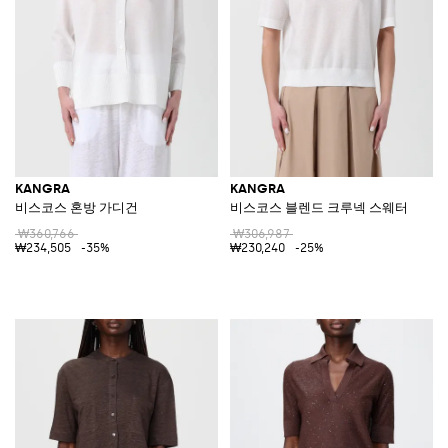
KANGRA
KANGRA
비스코스 혼방 가디건
비스코스 블렌드 크루넥 스웨터
₩360,766
₩306,987
₩234,505
-35%
₩230,240
-25%