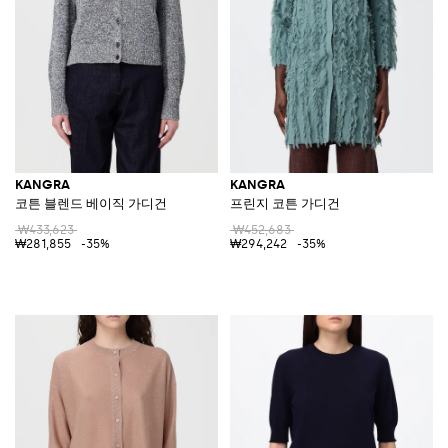
KANGRA
KANGRA
코튼 블렌드 베이직 가디건
프린지 코튼 가디건
₩433,623
₩452,683
₩281,855
-35%
₩294,242
-35%