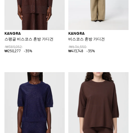
KANGRA
KANGRA
스팽글 비스코스 혼방 가디건
비스코스 혼방 가디건
₩385,052
₩636,550
₩250,277
-35%
₩413,748
-35%