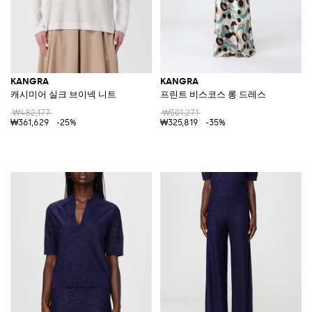
KANGRA
KANGRA
캐시미어 실크 브이넥 니트
프린트 비스코스 롱 드레스
₩482,177
₩501,271
₩361,629
-25%
₩325,819
-35%