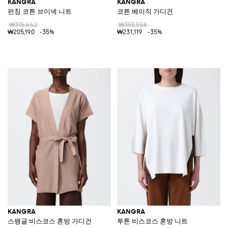
KANGRA
KANGRA
펀칭 코튼 브이넥 니트
코튼 베이직 가디건
₩315,662
₩355,558
₩205,190
-35%
₩231,119
-35%
KANGRA
KANGRA
스팽글 비스코스 혼방 가디건
투톤 비스코스 혼방 니트