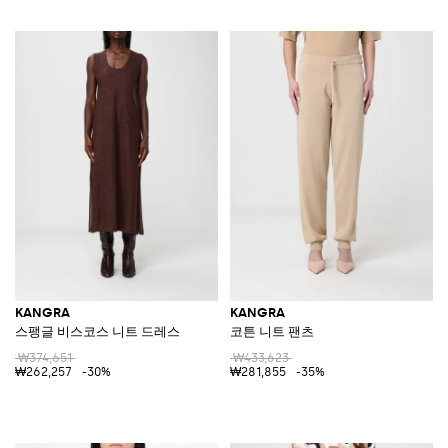
KANGRA
KANGRA
스팽글 비스코스 니트 드레스
코튼 니트 팬츠
₩374,651
₩433,623
₩262,257
-30%
₩281,855
-35%