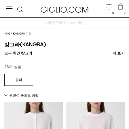
0
0
검
아울렛 구역 추가 10% 할인
색
여성
KANGRA 여성
캉그라(KANGRA)
모두 확인
캉그라
더 보기
더 보기
98개 상품