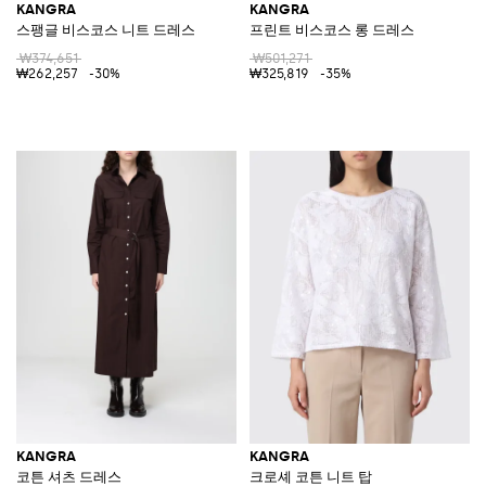
KANGRA
KANGRA
스팽글 비스코스 니트 드레스
프린트 비스코스 롱 드레스
₩374,651
₩501,271
₩262,257
-30%
₩325,819
-35%
KANGRA
KANGRA
코튼 셔츠 드레스
크로셰 코튼 니트 탑