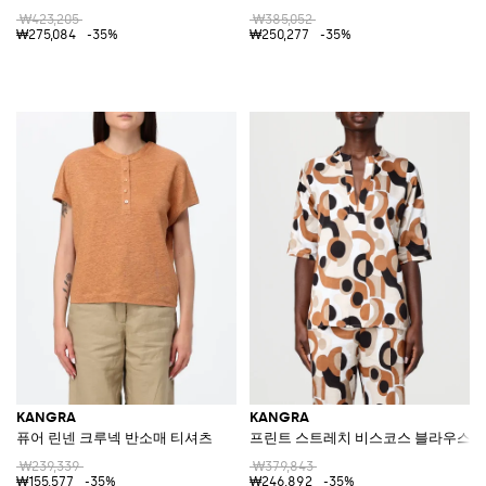
₩423,205
₩385,052
₩275,084
-35%
₩250,277
-35%
KANGRA
KANGRA
퓨어 린넨 크루넥 반소매 티셔츠
프린트 스트레치 비스코스 블라우스
₩239,339
₩379,843
₩155,577
-35%
₩246,892
-35%