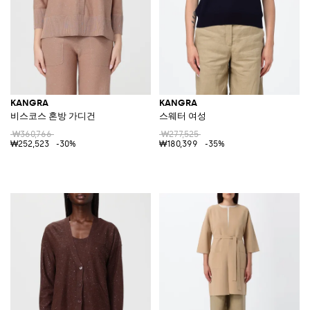
KANGRA
KANGRA
비스코스 혼방 가디건
스웨터 여성
₩360,766
₩277,525
₩252,523
-30%
₩180,399
-35%