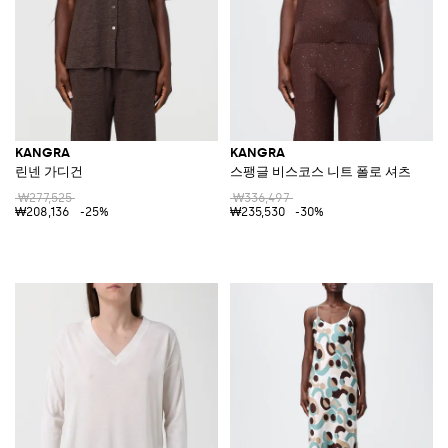
KANGRA
KANGRA
린넨 가디건
스팽글 비스코스 니트 폴로 셔츠
₩277,525
₩336,497
₩208,136
-25%
₩235,530
-30%