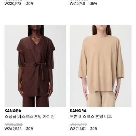
₩220,978
-30%
₩413,748
-35%
KANGRA
KANGRA
스팽글 비스코스 혼방 가디건
투톤 비스코스 혼방 니트
₩385,052
₩345,140
₩269,533
-30%
₩241,601
-30%