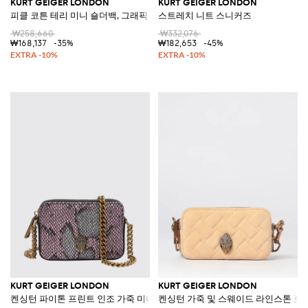
KURT GEIGER LONDON
KURT GEIGER LONDON
피클 코튼 테리 미니 숄더백, 그래픽 프린트 장식
스트레치 니트 스니커즈
₩258,660
₩332,076
₩168,137
-35%
₩182,653
-45%
KURT GEIGER LONDON
KURT GEIGER LONDON
켄싱턴 파이톤 프린트 인조 가죽 미니 카메라 백
켄싱턴 가죽 및 스웨이드 라인스톤 로고