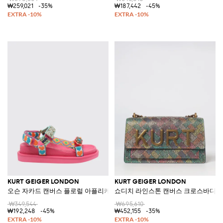
₩259,021
-35%
₩187,442
-45%
KURT GEIGER LONDON
KURT GEIGER LONDON
오슨 자카드 캔버스 플로럴 아플리케 샌들
쇼디치 라인스톤 캔버스 크로스바디 
₩349,544
₩695,610
₩192,248
-45%
₩452,155
-35%