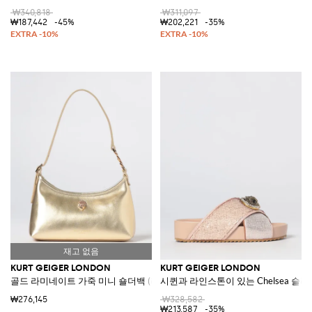
₩340,818
₩311,097
₩187,442
-45%
₩202,221
-35%
KURT GEIGER LONDON
KURT GEIGER LONDON
골드 라미네이트 가죽 미니 숄더백 (라인스톤 로고)
시퀸과 라인스톤이 있는 Chelsea 슬
₩276,145
₩328,582
₩213,587
-35%