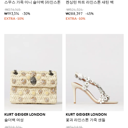
스무스 가죽 미니 숄더백 (라인스톤 로고)
켄싱턴 하트 라인스톤 새틴 백
₩276,145
₩524,324
₩193,314
-30%
₩288,397
-45%
KURT GEIGER LONDON
KURT GEIGER LONDON
숄더백 여성
꽃과 라인스톤 가죽 샌들
₩398,504
₩340,818