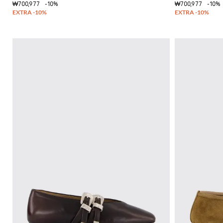
츠
₩700,977
-10%
₩700,977
-10%
을
부
연
츠
마
하
옥
세
스
요
포
드
Gianni
Chiarini
신
FW25-
발
26
뮬