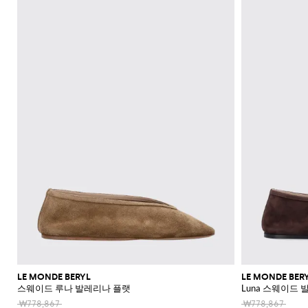
신
레
더
플
라
울
숄
류
Blahnik
애
Alaïa
Anderson
리
쇼
Max
Balmain
Calvin
Franchi
Burberry
Bottega
Aquazzura
Emporio
Giambattista
Etro
JW
Ferragamo
스
더
에
장
니
Klein
Veneta
Armani
Max
Valli
츠
Brunello
Jacquemus
가
주
Bottega
Ganni
Chloè
Anderson
Autry
커
백
스
갑
규
스
백
랫
스
렛
Fendi
Saint
멀
Mara
Cucinelli
Mara
방
Veneta
Elisabetta
Ferragamo
얼
Jacquemus
S
Jil
재
트
JW
Fendi
MM6
파
Birkenstock
Laurent
리
Max
클
삭
SHOP
SHOP
SHOP
SHOP
SHOP
SHOP
Franchi
Roger
Max
Coperni
Sander
리
킷
신
Brunello
Anderson
Maison
Gianvito
Marc
드
어
Mara
Ferragamo
Golden
Stella
NOW
NOW
NOW
NOW
NOW
NOW
셔
러
스
Vivier
Mara
Cucinelli
Golden
Margiela
Rossi
Jacobs
Courrèges
발
Khaite
류
선
트
터
MM6
Goose
McCartney
츠
치
Saint
Gucci
Goose
Saint
The
화
글
Burberry
Maison
Marc
Jimmy
New
Diesel
Solace
렌
치
액
로
Laurent
Hogan
Valentino
Laurent
Attico
수
토
장
Saint
Isabel
Margiela
Jacobs
Choo
Era
라
London
치
세
Chloé
Garavani
Dolce &
퍼
투
Valentino
Laurent
Nike
영
트
품
Marant
Stella
Versace
스
코
Rotate
Marni
Manolo
Off-
서
Gabbana
Toteme
피
Etro
Versace
Etoile
복
백
플
McCartney
Jeans
케
Versace
Khaite
The
Blahnik
White
트
리
지
Solace
Pinko
스
Couture
랫
이
Fendi
Attico
Gucci
Valentino
청
크
Brunello
Stella
London
Roger
갑
Palm
점
엘
Rabanne
샌
스
Ferragamo
바
Cucinelli
로
McCartney
Tod's
Fendi
Vivier
Angels
Versace
프
레
Sportmax
들
帽
Jacquemus
지
스
시
Valentino
수
강
Saint
Rabanne
Gucci
子
Toteme
백
힐
계
Garavani
Longchamp
Laurent
스
트
스
샌
넥
Twinset
웨
백
Valentino
버
들
스
터
팩
Garavani
건
카
스
벨
디
프
니
트
아
커
백
이
즈
콘
플
LE MONDE BERYL
LE MONDE BER
스
랫
스웨이드 루나 발레리나 플랫
Luna 스웨이드
타
부
일
₩778,867
₩778,867