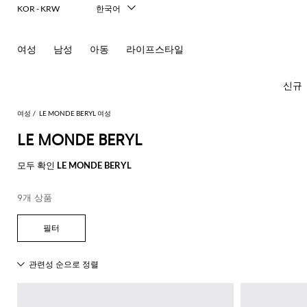
KOR - KRW
한국어
Italiano
English
여성
남성
아동
라이프스타일
Français
Deutsch
Español
신규
中文
日本語
여성
LE MONDE BERYL 여성
Русский
LE MONDE BERYL
모
모
모
모
모두 확인
LE MONDE BERYL
든
든
든
든
모
의
가
신
액
9개 상품
New In
모
두
류
방
발
세
Women's
모
모
모
모
모
모
모
모
모
모
든
보
서
드
미
발
티
Fashion
모
두
두
두
두
두
두
두
두
두
두
콘
기
리
레
니
레
셔
두
보
보
보
보
보
보
보
보
보
보
센
必
Alberta
Roger
스
백
플
헤
츠
스
발
선
보
기
기
기
기
기
기
기
기
기
기
트
須
Ferretti
Vivier
랫
어
카
기
블
핸
팬
영
コ
Alexander
Acne
Balenciaga
Courrèges
Balenciaga
A.P.C.
Alexander
Adidas
Balenciaga
Borsalino
Giorgio
JW
액
프
Elisabetta
Pinko
레
드
펌
츠
역
드
숄
레
글
아
ー
McQueen
Studios
McQueen
Armani
Anderson
Acne
Gucci
Franchi
세
Balmain
Diesel
Bottega
Coperni
Amina
Burberry
Elisabetta
Twinset
이
백
프
벨
ト
Studios
탑
의
Balenciaga
Adidas
Veneta
Balenciaga
Muaddi
Franchi
Manolo
Jacquemus
서
JW
Burberry
Elisabetta
Diesel
Etro
저
스
트
Etro