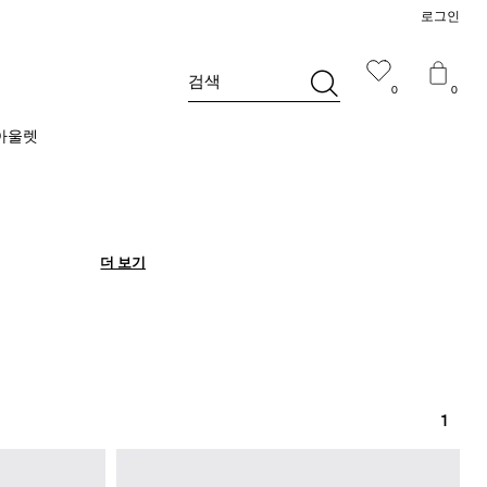
로그인
검색
0
0
아울렛
더 보기
더 보기
1