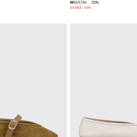
₩569,704
-30%