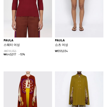
PAULA
PAULA
스웨터 여성
쇼츠 여성
₩711,132
₩555,034
₩640,017
-10%