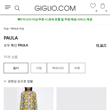
0
0
검
아울렛 구역 추가 10% 할인
색
여성
PAULA 여성
PAULA
모두 확인
PAULA
더 보기
더 보기
31개 상품
가방
액세서리
의류