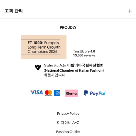
고객 관리
소개
문의
AI Disclaimer
PROUDLY
자주 묻는 질문과 답변
쇼핑
부티크
결제
배송
Community Store
반품 및 환불
Giglio S.p.A.는
이탈리아국립패션협회
이용 약관
(National Chamber of Italian Fashion)
For a safe shopping experience
제휴 프로그램
회원사입니다.
Security Communication
Investors
Beauty Seekers VIP Club
Privacy Policy
GIGLIO Token
디자이너 A~Z
Fashion Outlet