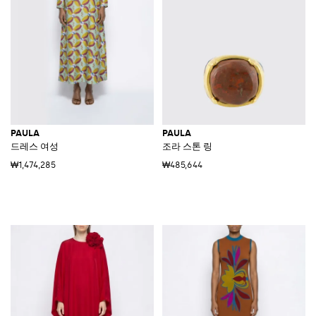
PAULA
PAULA
드레스 여성
조라 스톤 링
₩1,474,285
₩485,644