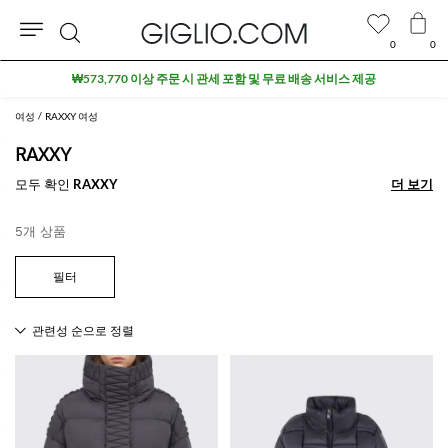
0
0
검
₩573,770 이상 주문 시 관세 포함 및 무료 배송 서비스 제공
색
여성
RAXXY 여성
RAXXY
모두 확인
RAXXY
더 보기
더 보기
5개 상품