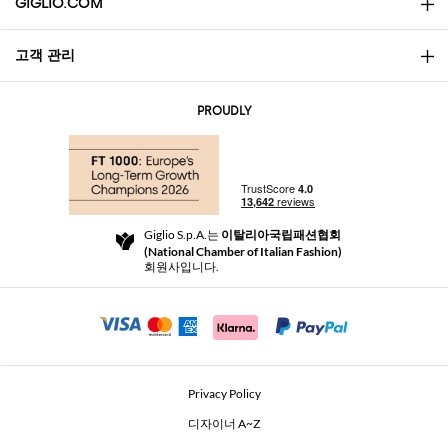
GIGLIO.COM
고객 관리
소개
문의
AI Disclaimer
PROUDLY
자주 묻는 질문과 답변
쇼핑
부티크
결제
배송
Community Store
반품 및 환불
Giglio S.p.A.는
이탈리아국립패션협회
이용 약관
(National Chamber of Italian Fashion)
For a safe shopping experience
제휴 프로그램
회원사입니다.
Security Communication
Investors
Beauty Seekers VIP Club
Privacy Policy
GIGLIO Token
디자이너 A~Z