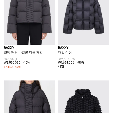
RAXXY
RAXXY
퀼팅 패딩 나일론 다운 재킷
재킷 여성
₩2,840,111
₩3,303,255
₩2,556,093
-10%
₩1,651,636
-50%