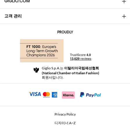
GIGLIO.COM
고객 관리
소개
문의
AI Disclaimer
PROUDLY
자주 묻는 질문과 답변
쇼핑
부티크
결제
배송
Community Store
반품 및 환불
Giglio S.p.A.는
이탈리아국립패션협회
이용 약관
(National Chamber of Italian Fashion)
For a safe shopping experience
제휴 프로그램
회원사입니다.
Security Communication
Investors
Beauty Seekers VIP Club
Privacy Policy
GIGLIO Token
디자이너 A~Z