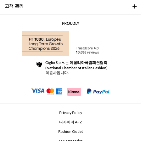
고객 관리
소개
문의
AI Disclaimer
PROUDLY
자주 묻는 질문과 답변
쇼핑
부티크
결제
배송
Community Store
반품 및 환불
Giglio S.p.A.는
이탈리아국립패션협회
이용 약관
(National Chamber of Italian Fashion)
For a safe shopping experience
제휴 프로그램
회원사입니다.
Security Communication
Investors
Beauty Seekers VIP Club
Privacy Policy
GIGLIO Token
디자이너 A~Z
Fashion Outlet
GIGLIO.COM x Vestiaire Collective
Top categories