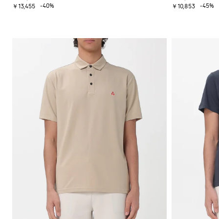
-40%
-45%
￥13,455
￥10,853