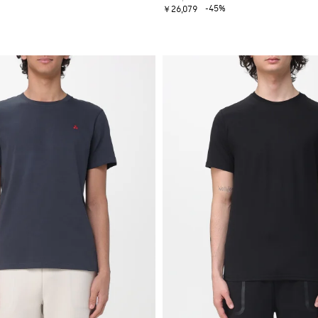
-45%
￥26,079