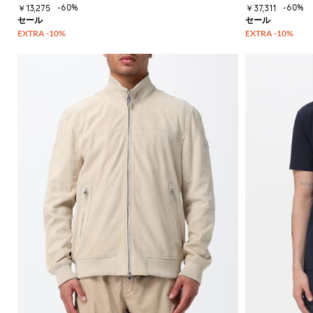
ュ
シ
ズ
-60%
-60%
ベ
￥13,275
￥37,311
ッ
トレ
ー
グ
ル
ス
ク
ンチ
ズ
ネ
バ
ウ
ス
コー
チ
ス
ッ
ェ
カ
ト・
ャ
ニ
グ
ッ
ー
レイ
ー
ー
ト
フ
ンコ
バ
ア
カ
シ
ート
ッ
ウ
ー
ャ
ク
タ
ツ
ブ
パ
ー
ー
ッ
ウ
ツ
ク
ェ
ア
バ
ッ
こ
グ
だ
わ
り
シ
ャ
ツ
ニ
ッ
ト