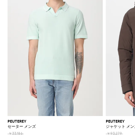
機
ャ
ッ
ァ
ラ
ッ
Acne
Acne
Emporio
Adidas
Carhartt
Marni
ザ
ョ
ド
ス
ツ
ュ
Jeans
て
て
て
て
て
表
Brunello
的
ッ
Studios
Studios
Armani
WIP
Emporio
Couture
ー
ル
リ
メ
エ
Asics
New
表
表
表
表
表
示
セ
な
ト
Armani
能
ツ
グ
ー
ス
ト
Adidas
Barbour
ダ
Jacquemus
ー
ケ
Emporio
Balance
リ
Cucinelli
示
示
示
示
示
シ
Autry
ー
仕
エ
Adidas
Jw
Armani
ー
ユ
ー
ー
Barbour
Carhartt
JW
Off-
SHOP
SHOP
SHOP
SHOP
SHOP
SHOP
SHOP
ャ
タ
立
リ
Anderson
Alexander
Balmain
Bottega
Alexander
Birkenstock
Balenciaga
Ferragamo
Alexander
バ
ス
WIP
Anderson
Golden
White
NOW
NOW
NOW
NOW
NOW
NOW
NOW
ツ
ロ
ー
ソ
て
McQueen
Belstaff
Veneta
McQueen
ア
McQueen
Loewe
Burberry
Golden
Bottega
Gucci
ッ
Goose
ー
ベ
ッ
Diesel
Marni
Our
コ
コ
Balmain
C.P.
Burberry
Bottega
Goose
Veneta
モ
ア
グ
Brunello
Maison
Etro
Loewe
Jacquemus
Legacy
フ
ル
ク
Company
Dsquared2
Rains
Veneta
ー
ー
ダ
パ
Cucinelli
Margiela
Bottega
Etro
Hogan
Burberry
ブ
ァ
ト
ス
Fendi
Maison
New
Polo
ト
ト
ン
Veneta
Carhartt
Emporio
The
Dolce &
レ
Diesel
New
Fendi
Marni
Fendi
Margiela
リ
ー
Era
Ralph
Saint
帽
キ
ヘ
WIP
Armani
North
Gabbana
ル
ス
パ
Balance
Brunello
ー
Lauren
Dolce &
Laurent
Jil
New
Gucci
Saint
Face
サ
子
Off-
ー
リ
Cucinelli
Diesel
イ
JW
Ferragamo
ン
バ
フ
Gabbana
Nike
Sander
Balance
Laurent
White
Stone
ン
ホ
テ
Thom
Ferragamo
Anderson
ム
サ
ツ
ッ
Burberry
Hugo
ケ
Gucci
Island
Ferragamo
Salomon
Browne
Saint
ダ
Nike
Thom
ル
ー
Palm
ウ
ン
Saint
Mm6
グ
ー
ポ
Dolce &
Jacquemus
Laurent
Maison
Browne
ル
ダ
Angels
Tommy
ジ
Gucci
Valentino
Salomon
Laurent
ェ
グ
Maison
ス
ロ
Gabbana
Margiela
シ
Hilfiger
ー
JW
Valentino
Valentino
Margiela
The
ア
ミ
ラ
ハ
Versace
Tom
シ
ュ
ウ
Etro
Anderson
Garavani
Saint
North
Nike
ュ
ス
ボ
Ford
Versace
イ
Our
ジ
ャ
Zegna
Laurent
ー
エ
Face
Fendi
MM6
Gucci
ー
ウ
テ
Legacy
Valentino
Zegna
ャ
財
ツ
ズ
ス
Dolce &
Maison
Tod's
ル
Versace
タ
ク
Garavani
ケ
Polo
布
Gabbana
ト
Margiela
Tシ
Jeans
ア
イ
ス
Valentino
Ralph
ッ
ブ
Versace
ポ
ス
ャ
Couture
Gucci
ク
Garavani
ニ
Lauren
ト
ロ
ウ
ー
カ
ツ・
セ
ー
ー
ォ
Stone
チ
ジ
ー
タン
サ
PEUTEREY
PEUTEREY
カ
Island
グ
ッ
ー
フ
クト
セーター メンズ
ジャケット メン
リ
ト
ー
シ
チ
ン
ップ
ー
ラ
ネ
￥33,186
￥93,279