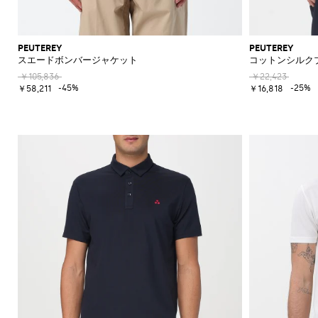
の
必
須
ア
PEUTEREY
PEUTEREY
イ
スエードボンバージャケット
コットンシルク
テ
￥105,836
￥22,423
ム
-45%
-25%
￥58,211
￥16,818