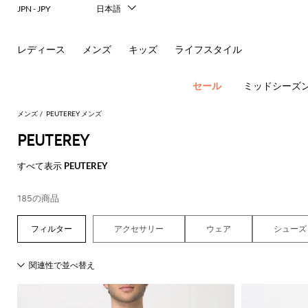
JPN - JPY
日本語
Italiano
English
レディース
メンズ
キッズ
ライフスタイル
Français
Deutsch
Español
セール
ミッドシーズ
中文
한국어
メンズ
PEUTEREY メンズ
Русский
PEUTEREY
すべて表示
PEUTEREY
ア
185の商品
す
す
す
す
す
す
べ
べ
べ
べ
べ
ポ
ロ
サ
ウ
べ
て
て
て
て
て
アクセサリー
ウェア
シューズ
す
す
す
す
す
て
の
の
の
の
表
New In
べ
べ
べ
べ
べ
ロ
ー
ン
ト
の
衣
バ
靴
付
示
Men's
て
て
て
て
て
ア
類
ッ
属
エ
Dsquared2
New
Fashion
す
表
表
表
表
表
ウ
グ
品
新
シ
バ
フ
グ
レ
Balance
ブ
ス
ス
す
す
す
す
す
Etro
べ
現
示
示
示
示
示
ト
レ
シ
パ
コ
ー
ジ
Versace
べ
べ
べ
べ
べ
て
代
Fay
レ