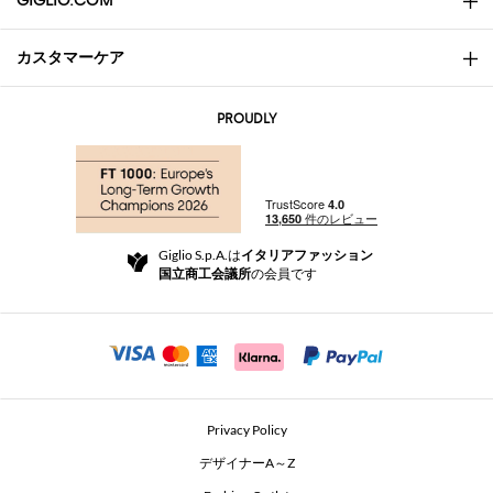
GIGLIO.COM
カスタマーケア
会社概要
お問い合わせ先
AI Disclaimer
PROUDLY
よくあるご質問
注文
ブティック
お支払い
配送
Community Store
返品と返金
Giglio S.p.A.は
イタリアファッション
ご利用規約
国立商工会議所
の会員です
For a safe shopping experience
アフィリエイトプログラム
Security Communication
Investors
Beauty Seekers VIP Club
Privacy Policy
GIGLIO Token
デザイナーA～Z