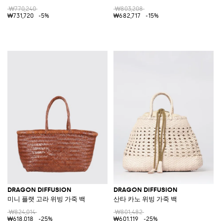
₩770,240
₩803,208
₩731,720
-5%
₩682,717
-15%
DRAGON DIFFUSION
DRAGON DIFFUSION
미니 플랫 고라 위빙 가죽 백
산타 카노 위빙 가죽 백
₩824,014
₩801,482
₩618,018
-25%
₩601,119
-25%