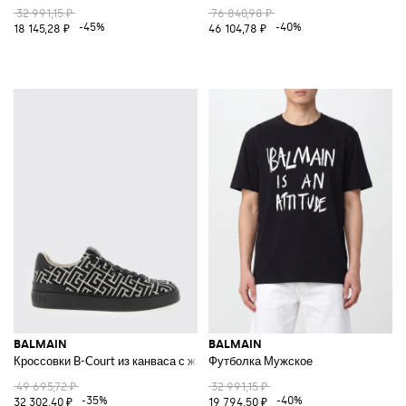
32 991,15 ₽
76 840,98 ₽
-45%
-40%
18 145,28 ₽
46 104,78 ₽
BALMAIN
BALMAIN
Кроссовки B-Court из канваса с жаккардовым монограммой
Футболка Мужское
49 695,72 ₽
32 991,15 ₽
-35%
-40%
32 302,40 ₽
19 794,50 ₽