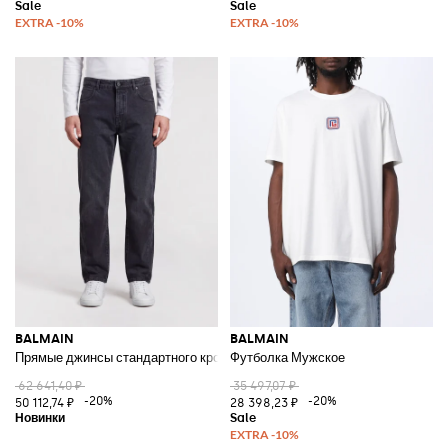
BALMAIN
BALMAIN
Прямые джинсы стандартного кроя из хлопкового денима с пятью карм
Футболка Мужское
62 641,40 ₽
35 497,07 ₽
-20%
-20%
50 112,74 ₽
28 398,23 ₽