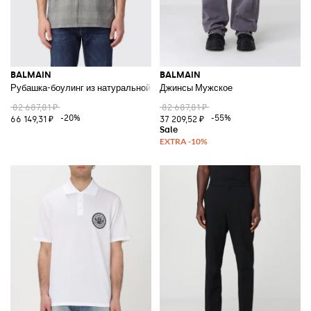
BALMAIN
BALMAIN
Рубашка-боулинг из натуральной шерсти с узором "Принц Уэльский" и 
Джинсы Мужское
82 687,81 ₽
82 687,81 ₽
-20%
-55%
66 149,31 ₽
37 209,52 ₽