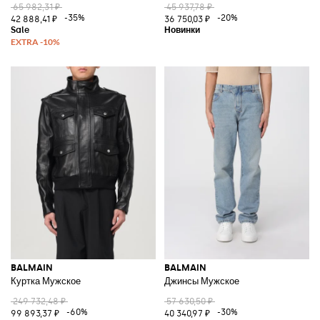
65 982,31 ₽
45 937,78 ₽
-35%
-20%
42 888,41 ₽
36 750,03 ₽
BALMAIN
BALMAIN
Куртка Мужское
Джинсы Мужское
249 732,48 ₽
57 630,50 ₽
-60%
-30%
99 893,37 ₽
40 340,97 ₽