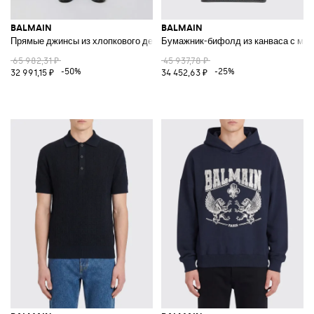
BALMAIN
BALMAIN
Прямые джинсы из хлопкового денима
Бумажник-бифолд из канваса с мо
65 982,31 ₽
45 937,78 ₽
-50%
-25%
32 991,15 ₽
34 452,63 ₽