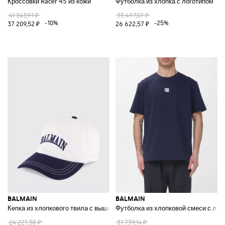
Кроссовки Racer 45 из кожи
Футболка из хлопка с логотипом
41 343,91 ₽
35 497,07 ₽
-10%
-25%
37 209,52 ₽
26 622,57 ₽
BALMAIN
BALMAIN
Кепка из хлопкового твила с вышитым логотипом
Футболка из хлопковой смеси с лог
24 221,38 ₽
31 739,14 ₽