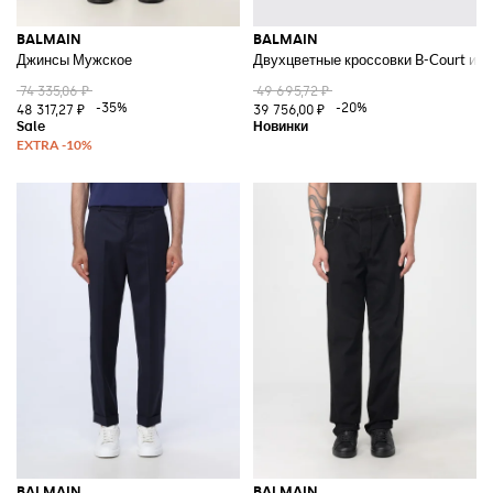
BALMAIN
BALMAIN
Джинсы Мужское
Двухцветные кроссовки B-Court из 
74 335,06 ₽
49 695,72 ₽
-35%
-20%
48 317,27 ₽
39 756,00 ₽
BALMAIN
BALMAIN