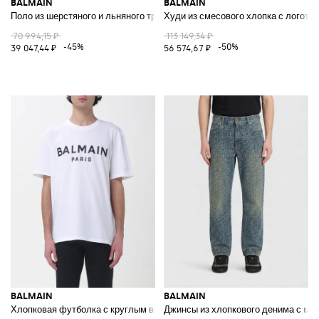
BALMAIN
BALMAIN
Поло из шерстяного и льняного трикотажа
Худи из смесового хлопка с логоти
70 994,15 ₽
113 149,34 ₽
-45%
-50%
39 047,44 ₽
56 574,67 ₽
BALMAIN
BALMAIN
Хлопковая футболка с круглым вырезом и логотипом
Джинсы из хлопкового денима с мо