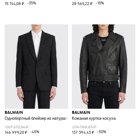
-35%
-10%
15 744,08 ₽
28 565,22 ₽
BALMAIN
BALMAIN
Однобортный блейзер из натуральной шерсти
Кожаная куртка-косуха
267 272,04 ₽
274 788,85 ₽
-45%
-50%
146 999,20 ₽
137 394,43 ₽