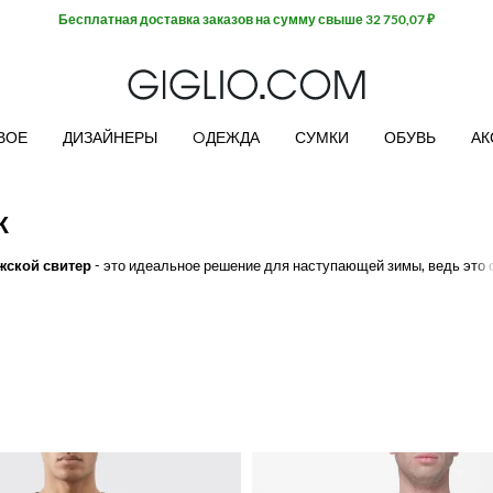
Extra 10% off SALE
ВОЕ
ДИЗАЙНЕРЫ
OДЕЖДА
СУМКИ
ОБУВЬ
АК
Ж
жской свитер
- это идеальное решение для наступающей зимы, ведь это 
делей из кашемира, льна и овечьей шерсти, с круглым или V-образным в
не. Узнайте больше о том, как
купить мужской свитер
на Giglio.com и по