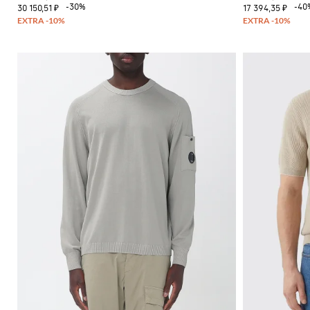
-30%
-40
30 150,51 ₽
17 394,35 ₽