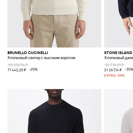
BRUNELLO CUCINELLI
STONE ISLAND
Хлопковый свитер с высоким воротом
Хлопковый дже
95 255,34 ₽
32 718,03 ₽
-25%
-35
71 442,20 ₽
21 267,14 ₽