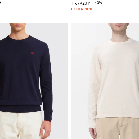
%
-40%
11 679,20 ₽