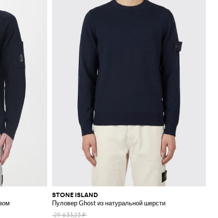
STONE ISLAND
зом
Пуловер Ghost из натуральной шерсти
29 633,23 ₽