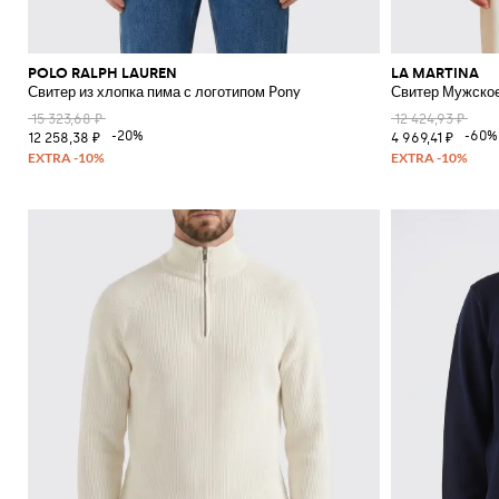
POLO RALPH LAUREN
LA MARTINA
Свитер из хлопка пима с логотипом Pony
Свитер Мужско
15 323,68 ₽
12 424,93 ₽
-20%
-60%
12 258,38 ₽
4 969,41 ₽