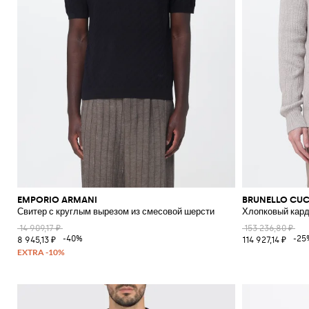
EMPORIO ARMANI
BRUNELLO CUC
Свитер с круглым вырезом из смесовой шерсти
Хлопковый кард
14 909,17 ₽
153 236,80 ₽
-40%
-25
8 945,13 ₽
114 927,14 ₽