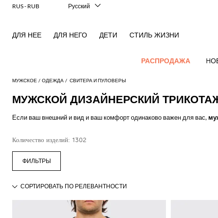
RUS - RUB
Русский
Italiano
English
ДЛЯ НЕЕ
ДЛЯ НЕГО
ДЕТИ
СТИЛЬ ЖИЗНИ
Français
Deutsch
Español
РАСПРОДАЖА
HО
中文
日本語
МУЖСКОЕ
ОДЕЖДА
СВИТЕРА И ПУЛОВЕРЫ
한국어
МУЖСКОЙ ДИЗАЙНЕРСКИЙ ТРИКОТА
НОВЫЕ
Посмотреть
Посмотреть
Посмотреть
Посмотреть
Все
Посмотреть
Посмотреть
Все
Посмотреть
Посмотреть
Вся
Посмотреть
Посмотреть
Cолнцезащитные
Посмотреть
Посмотреть
Весь
Брелок
ПОСТУПЛЕНИЯ
все
Если ваш внешний и вид и ваш комфорт одинаково важен для вас,
му
все
все
все
вещи
все
все
сумки
все
все
обувь
все
все
все
все
Аутлет
ДЛЯ МУЖЧИН
многофункциональных вещей в гардеробе. Невероятное множество мо
Косметички
Dsquared2
New
Adidas
Alexander
Acne
Блейзер
Balmain
Acne
Портфели
Bottega
Emporio
Эспадрильи
Alexander
Adidas
Balenciaga
Carhartt
Mужские
Jw
Ferragamo
Marni
Свитера
воротником представлены ведущими брендами на нашей онлайн-ветри
Современный
Balance
Все
Etro
Количество изделий: 1302
McQueen
Studios
Studios
Veneta
Armani
McQueen
WIP
аксессуары
Anderson
и
крой
оформлении заказа на сумму более 500 евро доставка бесплатна!
Alexander
Брюки
Burberry
Рюкзаки
Мокасины
Asics
аксессуары
Bottega
Gucci
New
Versace
Fay
пуловеры
McQueen
Balmain
Adidas
Barbour
Burberry
Jacquemus
Bottega
Veneta
Emporio
Мужская
Loewe
Balance
Современное
Jeans
Джинсы
Etro
Сумка
Сандалии
Autry
Галстуки
Loewe
Шарфы
Emporio
Veneta
Armani
одежда
Шорты
наследие
Couture
Brunello
Bottega
Barbour
Carhartt
на
Etro
JW
бабочки
Burberry
Maison
Off-
Классический
Fendi
Mules
Birkenstock
Maison
Шейные
Armani
Cucinelli
Veneta
WIP
поя
Anderson
Dolce &
Golden
Мужская
Margiela
White
Толстовки
Высокоэффективные
Belstaff
костюм
Fendi
Головные
Fendi
Margiela
платки
Saint
Ботинки
Golden
Gabbana
Goose
обувь
кроссовки
Diesel
Brunello
Diesel
Сумки
Marni
уборы
New
Our
T-
C.P.
Пальто
Laurent
Jil
дезерты
Goose
Gucci
Saint
Ювелирные
Cucinelli
на
Ferragamo
Jacquemus
Мужская
Balance
Legacy
shirts
Фирменная
Dolce &
Company
Dsquared2
Sander
Rains
Кошельки
Laurent
изделия
Купальник
Thom
Спортивная
Hogan
Ferragamo
ремне
сумки
and
верхняя
Gabbana
Burberry
Gucci
New
Nike
Polo
Carhartt
Browne
Emporio
Saint
The
обувь
Носки
Thom
Watches
tank
одежда
Куртки
Marni
Saint
Чемоданы
Era
Ralph