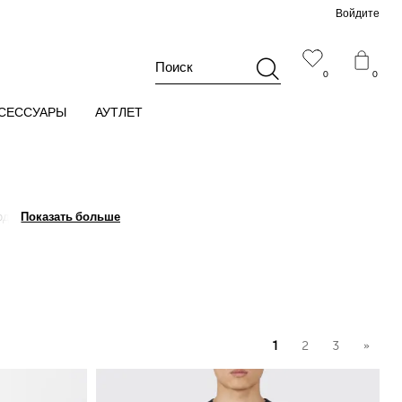
Войдите
Поиск
0
0
СЕССУАРЫ
АУТЛЕТ
одна из самых
Показать больше
Показать больше
ырезом или высоким
мните, что при
1
2
3
»