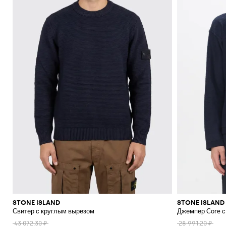
STONE ISLAND
STONE ISLAND
Свитер с круглым вырезом
Джемпер Core с
43 072,30 ₽
28 991,20 ₽