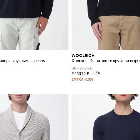
WOOLRICH
мпер с круглым вырезом
Хлопковый свитшот с круглым выре
10 767,84 ₽
%
-15%
9 153,79 ₽