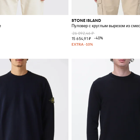
STONE ISLAND
е
Пуловер с круглым вырезом из смес
26 092,46 ₽
-40%
15 654,91 ₽