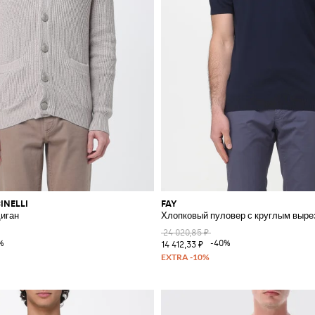
INELLI
FAY
иган
Хлопковый пуловер с круглым выре
24 020,85 ₽
%
-40%
14 412,33 ₽