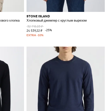
STONE ISLAND
ового хлопка
Хлопковый джемпер с круглым вырезом
32 718,03 ₽
-25%
24 539,22 ₽