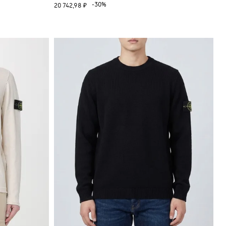
-30%
20 742,98 ₽