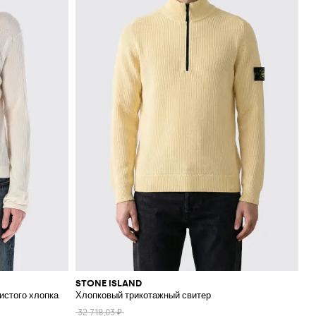
STONE ISLAND
истого хлопка
Хлопковый трикотажный свитер
32 718,03 ₽