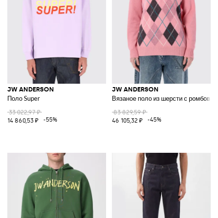
JW ANDERSON
JW ANDERSON
Поло Super
Вязаное поло из шерсти с ромбови
33 022,97 ₽
83 829,59 ₽
-55%
-45%
14 860,53 ₽
46 105,32 ₽