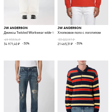
JW ANDERSON
JW ANDERSON
Джинсы Twisted Workwear wide-leg из денима
Хлопковое поло с логотипом
49 959,14 ₽
33 022,97 ₽
-30%
-35%
34 971,40 ₽
21 465,31 ₽