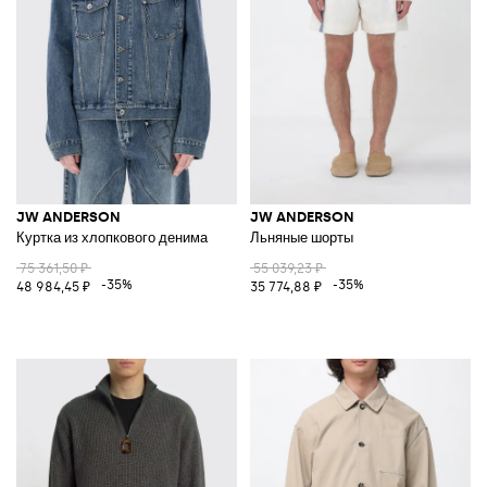
JW ANDERSON
JW ANDERSON
Куртка из хлопкового денима
Льняные шорты
75 361,50 ₽
55 039,23 ₽
-35%
-35%
48 984,45 ₽
35 774,88 ₽