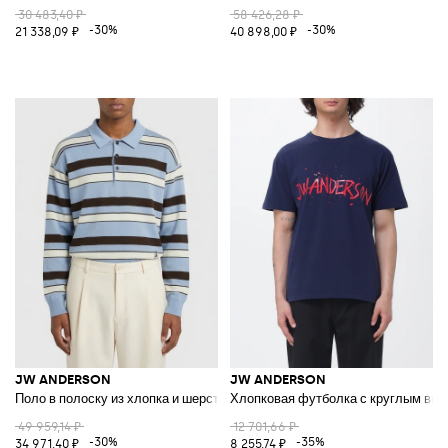
30 483,40 ₽
58 426,28 ₽
-30%
-30%
21 338,09 ₽
40 898,00 ₽
JW ANDERSON
JW ANDERSON
Поло в полоску из хлопка и шерсти
Хлопковая футболка с круглым выр
49 959,14 ₽
12 701,66 ₽
-30%
-35%
34 971,40 ₽
8 255,74 ₽