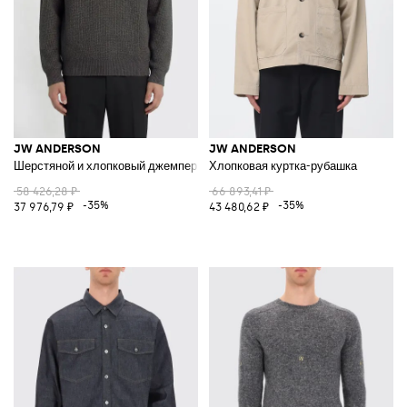
JW ANDERSON
JW ANDERSON
Шерстяной и хлопковый джемпер
Хлопковая куртка-рубашка
58 426,28 ₽
66 893,41 ₽
-35%
-35%
37 976,79 ₽
43 480,62 ₽