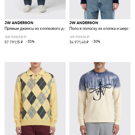
JW ANDERSON
JW ANDERSON
Прямые джинсы из хлопкового денима JWAnderson
Поло в полоску из хлопка и шерсти
88 909,68 ₽
49 959,14 ₽
-35%
-30%
57 791,15 ₽
34 971,40 ₽