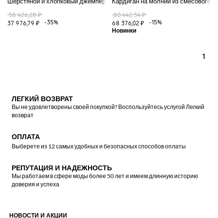
Шерстяной и хлопковый джемпер
Кардиган на молнии из смесового х
58 426,28 ₽
80 442,54 ₽
-35%
-15%
37 976,79 ₽
68 376,02 ₽
1
ЛЕГКИЙ ВОЗВРАТ
Вы не удовлетворены своей покупкой? Воспользуйтесь услугой Легкий
возврат
ОПЛАТА
Выберете из 12 самых удобных и безопасных способов оплаты
РЕПУТАЦИЯ И НАДЕЖНОСТЬ
Мы работаем в сфере моды более 50 лет и имеем длинную историю
доверия и успеха
НОВОСТИ И АКЦИИ