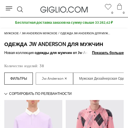
0
0
Поиск
Бесплатная доставка заказов на сумму свыше 33 282,62 ₽
МУЖСКОЕ
JW ANDERSON МУЖСКОЕ
ОДЕЖДА JW ANDERSON ДЛЯ МУЖЧИН
ОДЕЖДА JW ANDERSON ДЛЯ МУЖЧИН
Новая коллекция
одежды для мужчин от Jw Anderson
Показать больше
Показать больше
в нашем
онлайн-бутике: все самое лучшее от
дизайнеров мужской одежды
бренда Jw Anderson
на любой случай жизни. От повседневного
Количество изделий: 38
образа до строгой классики, Вы обязательно найдете то, что ищите.
Узнайте больше о том, как
купить мужскую одежду от Jw Anderson
на GIGLIO.COM