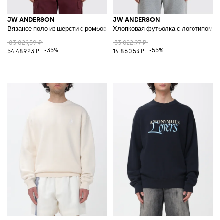
JW ANDERSON
JW ANDERSON
Вязаное поло из шерсти с ромбовидным узором
Хлопковая футболка с логотипом
83 829,59 ₽
33 022,97 ₽
-35%
-55%
54 489,23 ₽
14 860,53 ₽